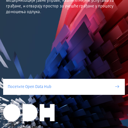
модернизацији јавне управе, квалитетнијим услугама за
грађане, и отварају простор за учешће грађане у процесу
доношења одлука.
Посетите Open Data Hub