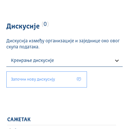
0
Дискусије
Дискусија између организације и заједнице око овог
скупа података.
Започни нову дискусију
САЖЕТАК