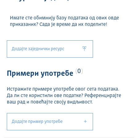
Имате сте обимнију базу података од ових овде
приказаних? Сада је време да их поделите!
Додајте заједнички ресурс
0
Примери употребе
Истражите примере употребе овог сета података.
Да ли сте користили ове податке? Референцирајте
ваш рад и повећајте своју видљивост.
Додајте пример употребе