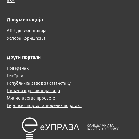
RSS
Документација
АПИ документација
Услови коришћења
Други портали
Повереник
ГеоСрбија
Републички завод за статистику
Циљеви одрживог развоја
Министарство просвете
Европски портал отворених података