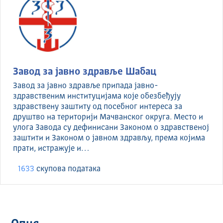
Завод за јавно здравље Шабац
Завод за јавно здравље припада јавно-
здравственим институцијама које обезбеђују
здравствену заштиту од посебног интереса за
друштво на територији Мачванског округа. Место и
улога Завода су дефинисани Законом о здравственој
заштити и Законом о јавном здрављу, према којима
прати, истражује и…
1633
скуповa података