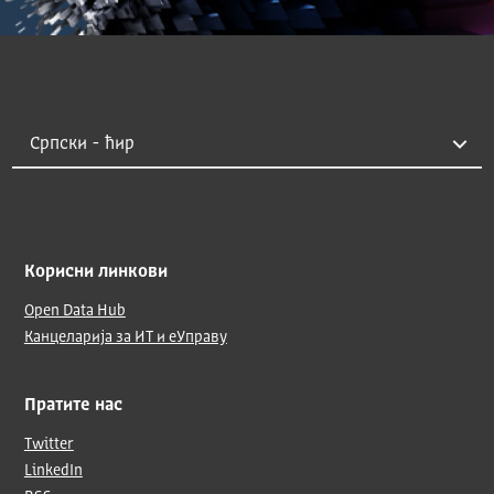
Корисни линкови
Open Data Hub
Канцеларија за ИТ и еУправу
Пратите нас
Twitter
LinkedIn