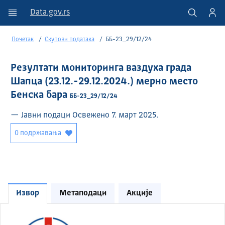
Data.gov.rs
Почетак
Скупови података
ББ-23_29/12/24
Резултати мониторинга ваздуха града
Шапца (23.12.-29.12.2024.) мерно место
Бенска бара
ББ-23_29/12/24
— Јавни подаци Освежено 7. март 2025.
0 подржавања
Извор
Метаподаци
Акције