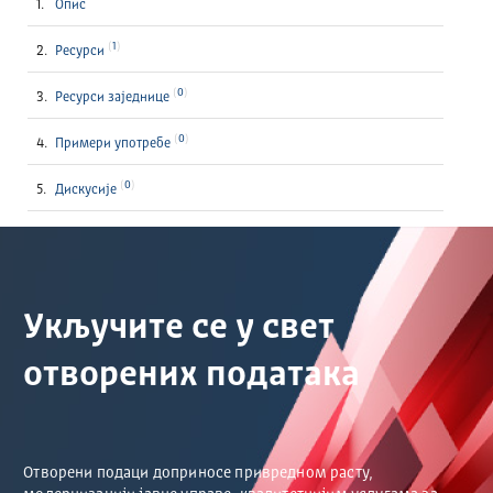
Опис
1
Ресурси
0
Ресурси заједнице
0
Примери употребе
0
Дискусије
Укључите се у свет
отворених података
Отворени подаци доприносе привредном расту,