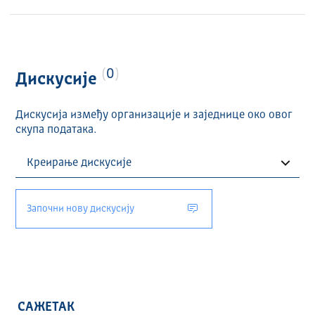
0
Дискусије
Дискусија између организације и заједнице око овог
скупа података.
Започни нову дискусију
САЖЕТАК