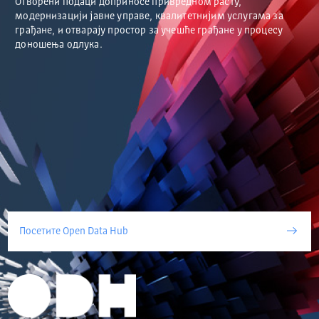
Отворени подаци доприносе привредном расту,
модернизацији јавне управе, квалитетнијим услугама за
грађане, и отварају простор за учешће грађане у процесу
доношења одлука.
Посетите Open Data Hub