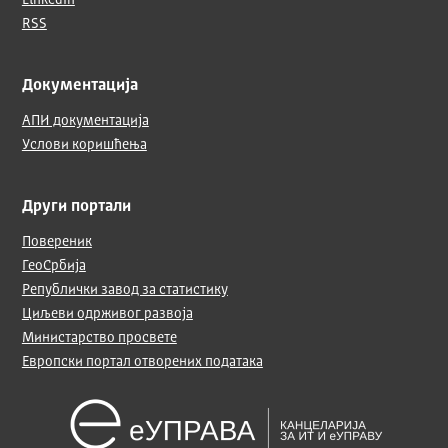
LinkedIn
RSS
Документација
АПИ документација
Услови коришћења
Други портали
Повереник
ГеоСрбија
Републички завод за статистику
Циљеви одрживог развоја
Министарство просвете
Европски портал отворених података