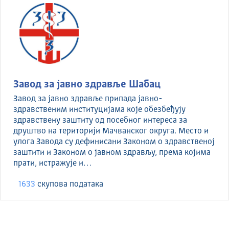
Завод за јавно здравље Шабац
Завод за јавно здравље припада јавно-
здравственим институцијама које обезбеђују
здравствену заштиту од посебног интереса за
друштво на територији Мачванског округа. Место и
улога Завода су дефинисани Законом о здравственој
заштити и Законом о јавном здрављу, према којима
прати, истражује и…
1633
скуповa података