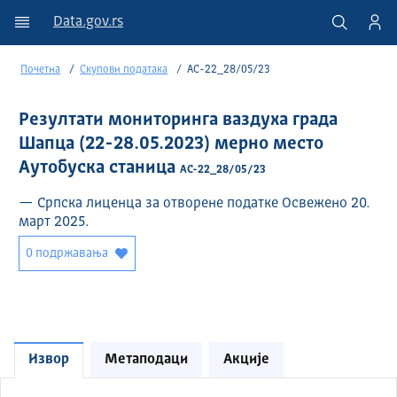
Data.gov.rs
Почетна
Скупови података
АС-22_28/05/23
Резултати мониторинга ваздуха града
Шапца (22-28.05.2023) мерно место
Аутобуска станица
АС-22_28/05/23
— Српска лиценца за отворене податке Освежено 20.
март 2025.
0 подржавања
Извор
Метаподаци
Акције