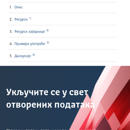
Опис
1
Ресурси
0
Ресурси заједнице
0
Примери употребе
0
Дискусије
Укључите се у свет
отворених података