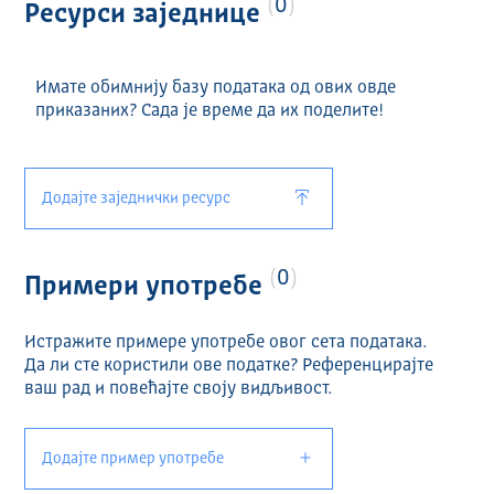
0
Ресурси заједнице
Имате обимнију базу података од ових овде
приказаних? Сада је време да их поделите!
Додајте заједнички ресурс
0
Примери употребе
Истражите примере употребе овог сета података.
Да ли сте користили ове податке? Референцирајте
ваш рад и повећајте своју видљивост.
Додајте пример употребе