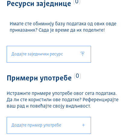
0
Ресурси заједнице
Имате сте обимнију базу података од ових овде
приказаних? Сада је време да их поделите!
Додајте заједнички ресурс
0
Примери употребе
Истражите примере употребе овог сета података.
Да ли сте користили ове податке? Референцирајте
ваш рад и повећајте своју видљивост.
Додајте пример употребе