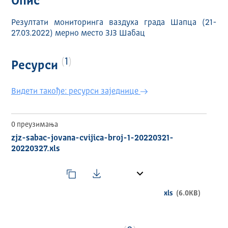
Опис
Резултати мониторинга ваздуха града Шапца (21-
27.03.2022) мерно место ЗЈЗ Шабац
1
Ресурси
Видети такође: ресурси заједнице
0 преузимања
zjz-sabac-jovana-cvijica-broj-1-20220321-
20220327.xls
xls
(6.0KB)