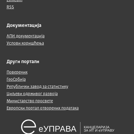
LinkedIn
RSS
Документација
АПИ документација
Услови коришћења
Други портали
Повереник
ГеоСрбија
Републички завод за статистику
Циљеви одрживог развоја
Министарство просвете
Европски портал отворених података