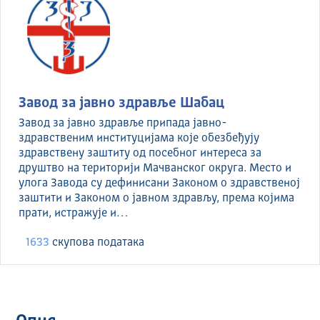
Завод за јавно здравље Шабац
Завод за јавно здравље припада јавно-
здравственим институцијама које обезбеђују
здравствену заштиту од посебног интереса за
друштво на територији Мачванског округа. Место и
улога Завода су дефинисани Законом о здравственој
заштити и Законом о јавном здрављу, према којима
прати, истражује и…
1633
скуповa података