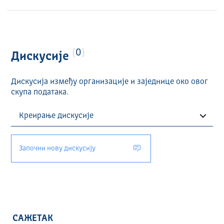
0
Дискусије
Дискусија између организације и заједнице око овог
скупа података.
Започни нову дискусију
САЖЕТАК