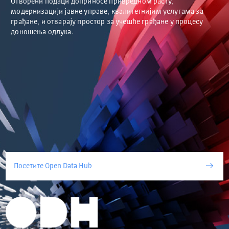
Отворени подаци доприносе привредном расту,
модернизацији јавне управе, квалитетнијим услугама за
грађане, и отварају простор за учешће грађане у процесу
доношења одлука.
Посетите Open Data Hub