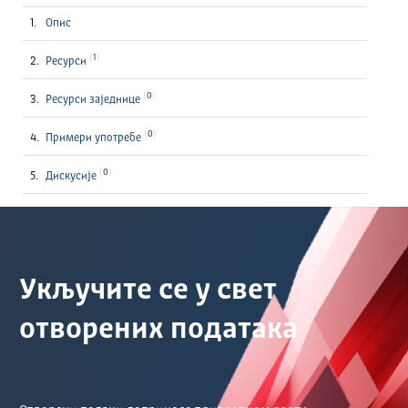
Опис
1
Ресурси
0
Ресурси заједнице
0
Примери употребе
0
Дискусије
Укључите се у свет
отворених података