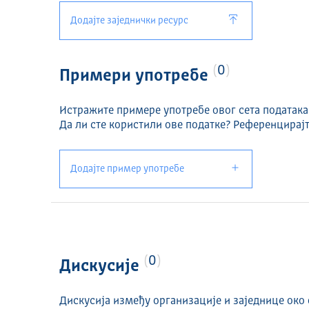
Додајте заједнички ресурс
0
Примери употребе
Истражите примере употребе овог сета података
Да ли сте користили ове податке? Референцирајт
Додајте пример употребе
0
Дискусије
Дискусија између организације и заједнице око 