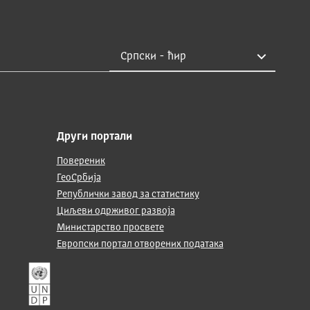
Други портали
Повереник
ГеоСрбија
Републички завод за статистику
Циљеви одрживог развоја
Министарство просвете
Европски портал отворених података