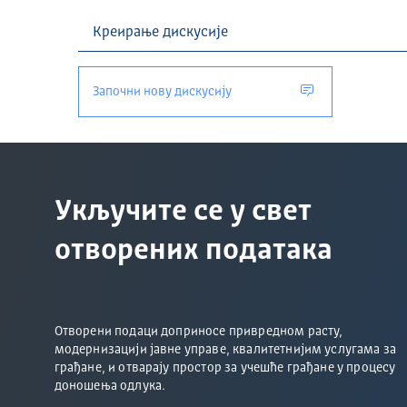
Започни нову дискусију
Укључите се у свет
отворених података
Отворени подаци доприносе привредном расту,
модернизацији јавне управе, квалитетнијим услугама за
грађане, и отварају простор за учешће грађане у процесу
доношења одлука.