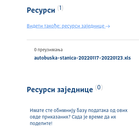
1
Ресурси
Видети такође: ресурси заједнице
0 преузимања
autobuska-stanica-20220117-20220123.xls
0
Ресурси заједнице
Имате сте обимнију базу података од ових
овде приказаних? Сада је време да их
поделите!