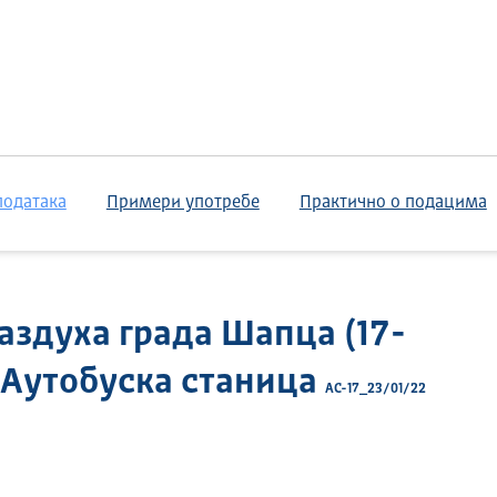
података
Примери употребе
Практично о подацима
аздуха града Шапца (17-
о Аутобуска станица
АС-17_23/01/22