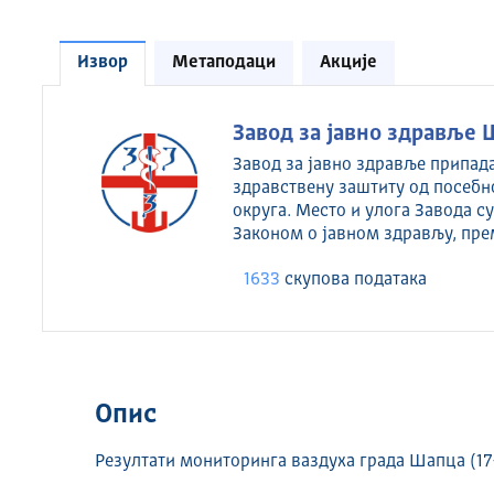
Извор
Метаподаци
Акције
Завод за јавно здравље 
Завод за јавно здравље припад
здравствену заштиту од посебн
округа. Место и улога Завода 
Законом о јавном здрављу, пре
1633
скуповa података
Опис
Резултати мониторинга ваздуха града Шапца (17