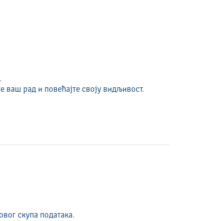
.
е ваш рад и повећајте своју видљивост.
овог скупа података.