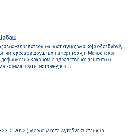
Шабац
а јавно-здравственим институцијама које обезбеђују
ог интереса за друштво на територији Мачванског
су дефинисани Законом о здравственој заштити и
ма којима прати, истражује и…
-23.01.2022.) мерно место Аутобуска станица