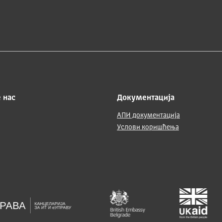
 нас
Документација
АПИ документација
Услови коришћења