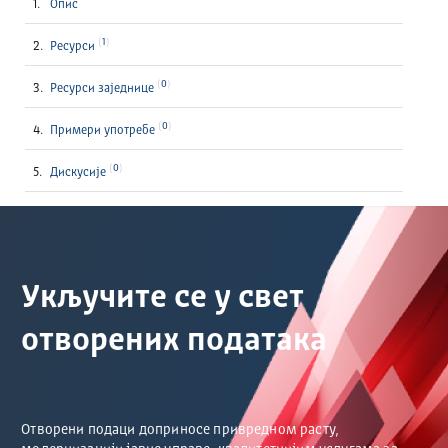
Опис
1
Ресурси
0
Ресурси заједнице
0
Примери употребе
0
Дискусије
Укључите се у свет
отворених података
Отворени подаци доприносе привредном расту,