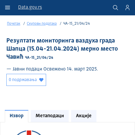
Data.gov.rs
Почетак
Скупови података
ЧА-15_21/04/24
Резултати мониторинга ваздуха града
Шапца (15.04-21.04.2024) мерно место
Чавић
ЧА-15_21/04/24
— Јавни подаци Освежено 14. март 2025.
0 подржавања
Извор
Метаподаци
Акције