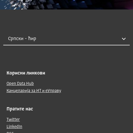
Корисни линкови
Open Data Hub
Канцеларија за ИТ и еУправу
Пратите нас
Twitter
LinkedIn