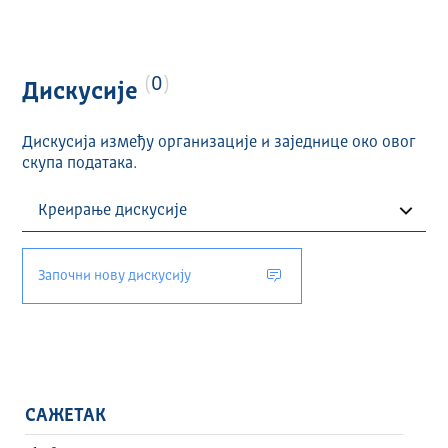
0
Дискусије
Дискусија између организације и заједнице око овог
скупа података.
Започни нову дискусију
САЖЕТАК