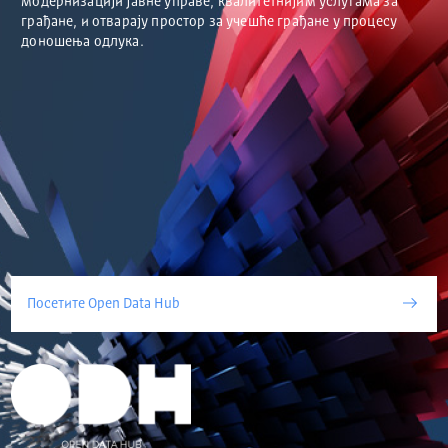
модернизацији јавне управе, квалитетнијим услугама за
грађане, и отварају простор за учешће грађане у процесу
доношења одлука.
Посетите Open Data Hub