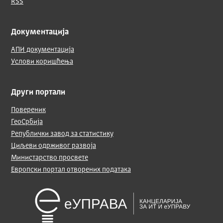
RSS
Документација
АПИ документација
Услови коришћења
Други портали
Повереник
ГеоСрбија
Републички завод за статистику
Циљеви одрживог развоја
Министарство просвете
Европски портал отворених података