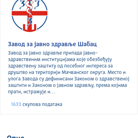
Завод за јавно здравље Шабац
Завод за јавно здравље припада јавно-
здравственим институцијама које обезбеђују
здравствену заштиту од посебног интереса за
друштво на територији Мачванског округа. Место и
улога Завода су дефинисани Законом о здравственој
заштити и Законом о јавном здрављу, према којима
прати, истражује и…
1633
скуповa података