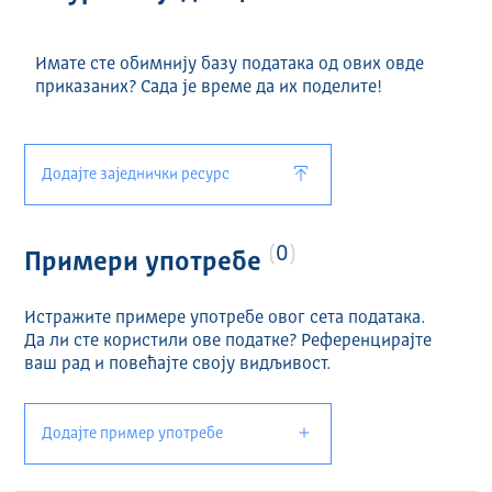
Имате сте обимнију базу података од ових овде
приказаних? Сада је време да их поделите!
Додајте заједнички ресурс
0
Примери употребе
Истражите примере употребе овог сета података.
Да ли сте користили ове податке? Референцирајте
ваш рад и повећајте своју видљивост.
Додајте пример употребе