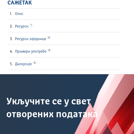
САЖЕТАК
Опис
1
Ресурси
0
Ресурси заједнице
0
Примери употребе
0
Дискусије
Укључите се у свет
отворених података