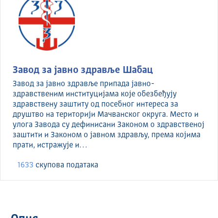
Завод за јавно здравље Шабац
Завод за јавно здравље припада јавно-
здравственим институцијама које обезбеђују
здравствену заштиту од посебног интереса за
друштво на територији Мачванског округа. Место и
улога Завода су дефинисани Законом о здравственој
заштити и Законом о јавном здрављу, према којима
прати, истражује и…
1633
скуповa података