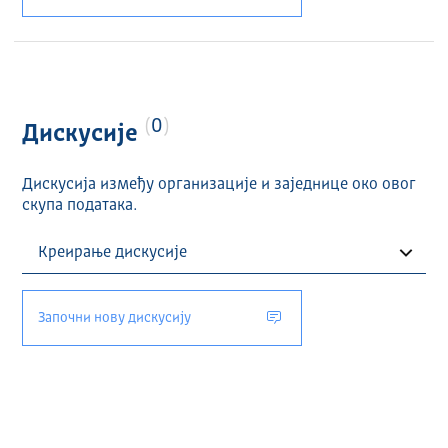
0
Дискусије
Дискусија између организације и заједнице око овог
скупа података.
Започни нову дискусију