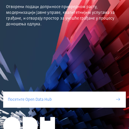
Отворени подаци доприносе привредном расту,
модернизацији јавне управе, квалитетнијим услугама за
грађане, и отварају простор за учешће грађане у процесу
доношења одлука.
Посетите Open Data Hub