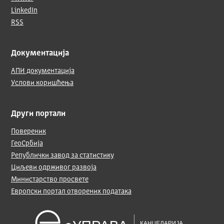
LinkedIn
RSS
Документација
АПИ документација
Услови коришћења
Други портали
Повереник
ГеоСрбија
Републички завод за статистику
Циљеви одрживог развоја
Министарство просвете
Европски портал отворених података