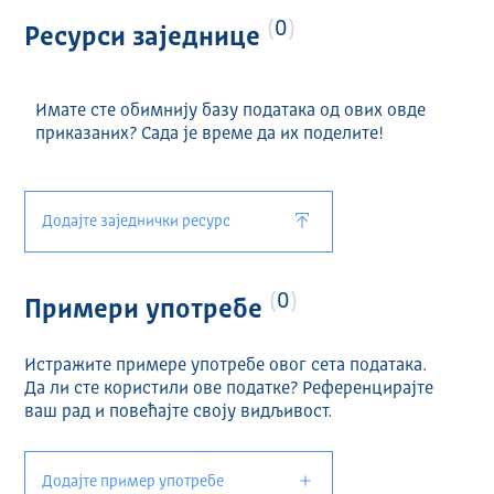
0
Ресурси заједнице
Имате сте обимнију базу података од ових овде
приказаних? Сада је време да их поделите!
Додајте заједнички ресурс
0
Примери употребе
Истражите примере употребе овог сета података.
Да ли сте користили ове податке? Референцирајте
ваш рад и повећајте своју видљивост.
Додајте пример употребе