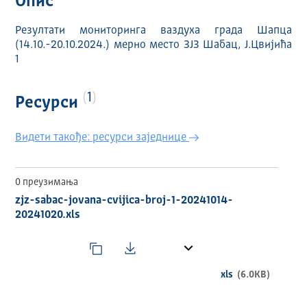
Опис
Резултати мониторинга ваздуха града Шапца
(14.10.-20.10.2024.) мерно место ЗЈЗ Шабац, Ј.Цвијића
1
1
Ресурси
Видети такође: ресурси заједнице
0 преузимања
zjz-sabac-jovana-cvijica-broj-1-20241014-
20241020.xls
xls
(6.0KB)