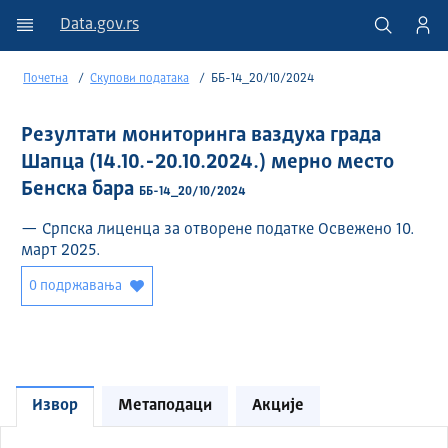
Data.gov.rs
Почетна
Скупови података
ББ-14_20/10/2024
Резултати мониторинга ваздуха града
Шапца (14.10.-20.10.2024.) мерно место
Бенска бара
ББ-14_20/10/2024
— Српска лиценца за отворене податке Освежено 10.
март 2025.
0 подржавања
Извор
Метаподаци
Акције