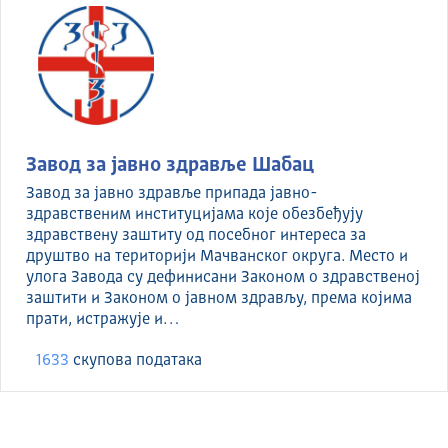
Завод за јавно здравље Шабац
Завод за јавно здравље припада јавно-
здравственим институцијама које обезбеђују
здравствену заштиту од посебног интереса за
друштво на територији Мачванског округа. Место и
улога Завода су дефинисани Законом о здравственој
заштити и Законом о јавном здрављу, према којима
прати, истражује и…
1633
скуповa података