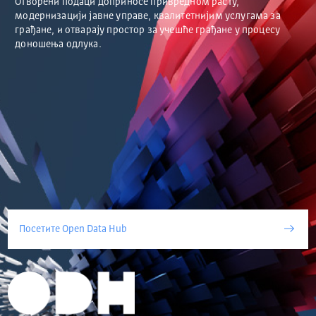
Отворени подаци доприносе привредном расту,
модернизацији јавне управе, квалитетнијим услугама за
грађане, и отварају простор за учешће грађане у процесу
доношења одлука.
Посетите Open Data Hub