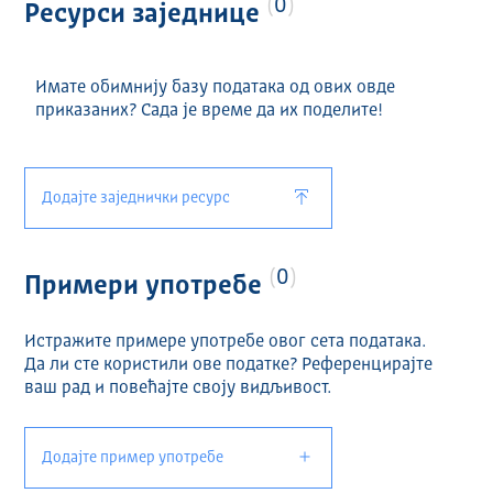
0
Ресурси заједнице
Имате обимнију базу података од ових овде
приказаних? Сада је време да их поделите!
Додајте заједнички ресурс
0
Примери употребе
Истражите примере употребе овог сета података.
Да ли сте користили ове податке? Референцирајте
ваш рад и повећајте своју видљивост.
Додајте пример употребе