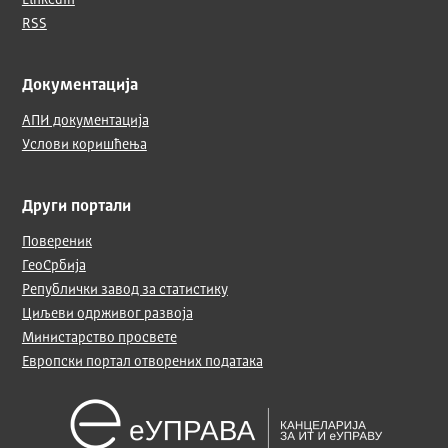
LinkedIn
RSS
Документација
АПИ документација
Услови коришћења
Други портали
Повереник
ГеоСрбија
Републички завод за статистику
Циљеви одрживог развоја
Министарство просвете
Европски портал отворених података