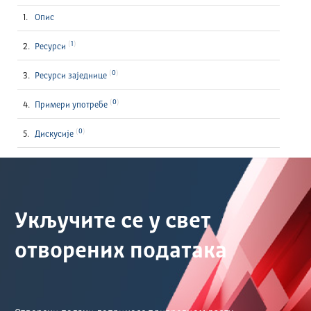
Опис
1
Ресурси
0
Ресурси заједнице
0
Примери употребе
0
Дискусије
Укључите се у свет
отворених података