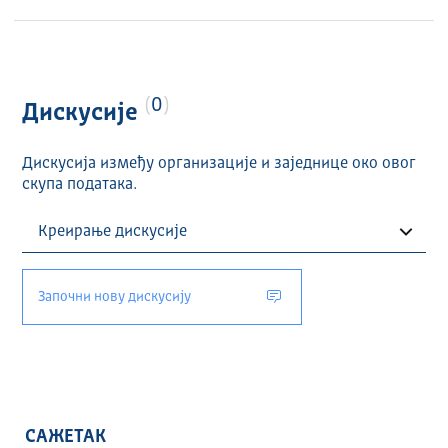
0
Дискусије
Дискусија између организације и заједнице око овог
скупа података.
Започни нову дискусију
САЖЕТАК