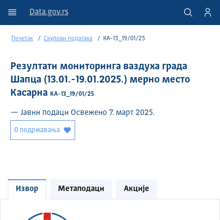
Data.gov.rs
Почетак
Скупови података
КА-13_19/01/25
Резултати мониторинга ваздуха града
Шапца (13.01.-19.01.2025.) мерно место
Касарна
КА-13_19/01/25
— Јавни подаци Освежено 7. март 2025.
0 подржавања
Извор
Метаподаци
Акције