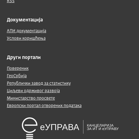
RSS
Документација
АПИ документација
Услови коришћења
Други портали
Повереник
ГеоСрбија
Републички завод за статистику
Циљеви одрживог развоја
Министарство просвете
Европски портал отворених података