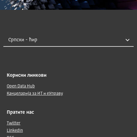
Корисни линкови
Open Data Hub
Канцеларија за ИТ и еУправу
Пратите нас
Twitter
LinkedIn