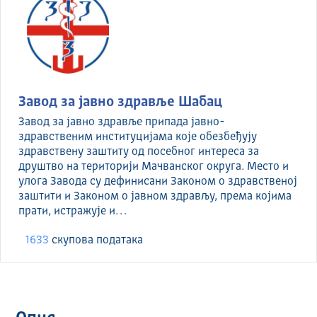
Завод за јавно здравље Шабац
Завод за јавно здравље припада јавно-
здравственим институцијама које обезбеђују
здравствену заштиту од посебног интереса за
друштво на територији Мачванског округа. Место и
улога Завода су дефинисани Законом о здравственој
заштити и Законом о јавном здрављу, према којима
прати, истражује и…
1633
скуповa података