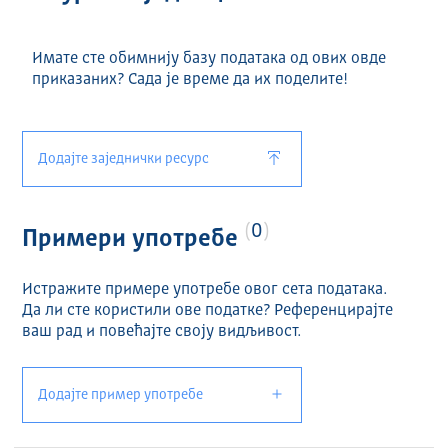
Имате сте обимнију базу података од ових овде
приказаних? Сада је време да их поделите!
Додајте заједнички ресурс
0
Примери употребе
Истражите примере употребе овог сета података.
Да ли сте користили ове податке? Референцирајте
ваш рад и повећајте своју видљивост.
Додајте пример употребе