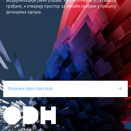
модернизацији јавне управе, квалитетнијим услугама за
грађане, и отварају простор за учешће грађане у процесу
доношења одлука.
Посетите Open Data Hub