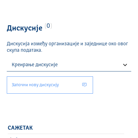
0
Дискусије
Дискусија између организације и заједнице око овог
скупа података.
Започни нову дискусију
САЖЕТАК