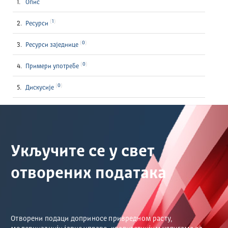
Опис
1
Ресурси
0
Ресурси заједнице
0
Примери употребе
0
Дискусије
Укључите се у свет
отворених података
Отворени подаци доприносе привредном расту,