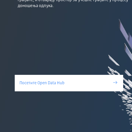
грађане, и отварају простор за учешће грађане у процесу
доношења одлука.
Посетите Open Data Hub