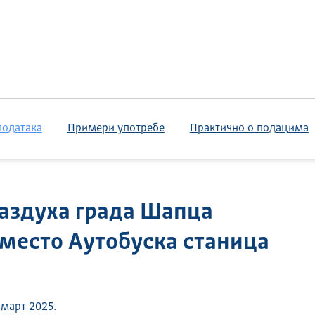
података
Примери употребе
Практично о подацима
аздуха града Шапца
о место Аутобуска станица
 март 2025.