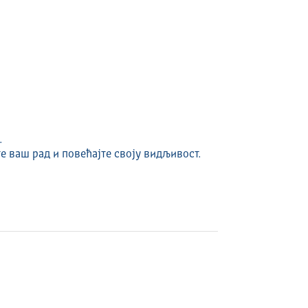
.
е ваш рад и повећајте своју видљивост.