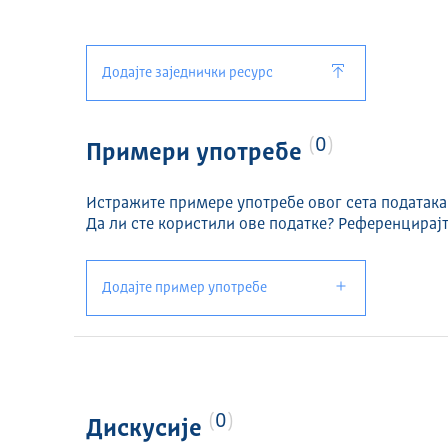
Додајте заједнички ресурс
0
Примери употребе
Истражите примере употребе овог сета података
Да ли сте користили ове податке? Референцирајт
Додајте пример употребе
0
Дискусије