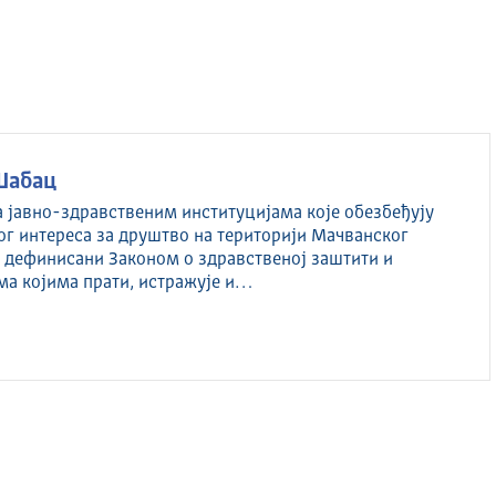
Шабац
а јавно-здравственим институцијама које обезбеђују
ог интереса за друштво на територији Мачванског
су дефинисани Законом о здравственој заштити и
ма којима прати, истражује и…