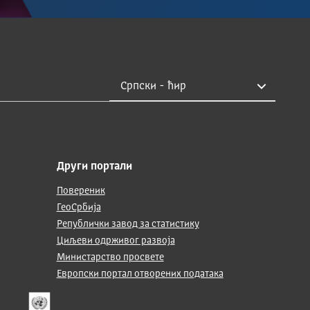
Други портали
Повереник
ГеоСрбија
Републички завод за статистику
Циљеви одрживог развоја
Министарство просвете
Европски портал отворених података