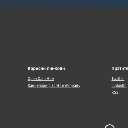
Корисни линкови
Пратите
Open Data Hub
Twitter
Канцеларија за ИТ и еУправу
LinkedIn
RSS