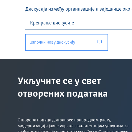
Дискусија између организације и заједнице око 
Започни нову дискусију
Укључите се у свет
отворених података
Отворени подаци доприносе привредном расту,
модернизацији јавне управе, квалитетнијим услугама за