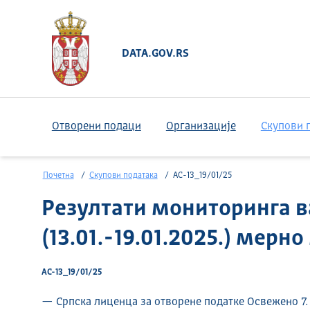
DATA.GOV.RS
Отворени подаци
Организације
Скупови 
Почетна
Скупови података
АС-13_19/01/25
Резултати мониторинга в
(13.01.-19.01.2025.) мерн
АС-13_19/01/25
— Српска лиценца за отворене податке Освежено 7.