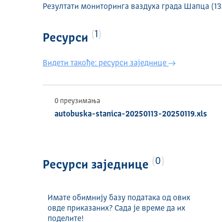
Резултати мониторинга ваздуха града Шапца (13.
1
Ресурси
Видети такође: ресурси заједнице
0 преузимања
autobuska-stanica-20250113-20250119.xls
0
Ресурси заједнице
Имате обимнију базу података од ових
овде приказаних? Сада је време да их
поделите!