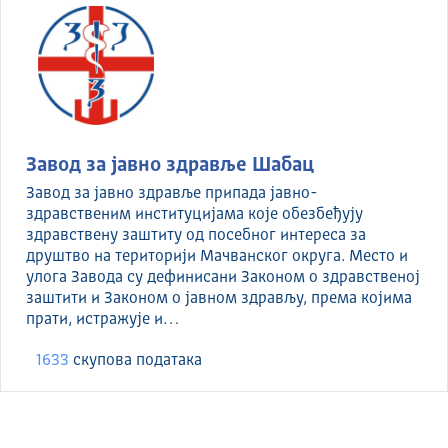
Завод за јавно здравље Шабац
Завод за јавно здравље припада јавно-
здравственим институцијама које обезбеђују
здравствену заштиту од посебног интереса за
друштво на територији Мачванског округа. Место и
улога Завода су дефинисани Законом о здравственој
заштити и Законом о јавном здрављу, према којима
прати, истражује и…
1633
скуповa података