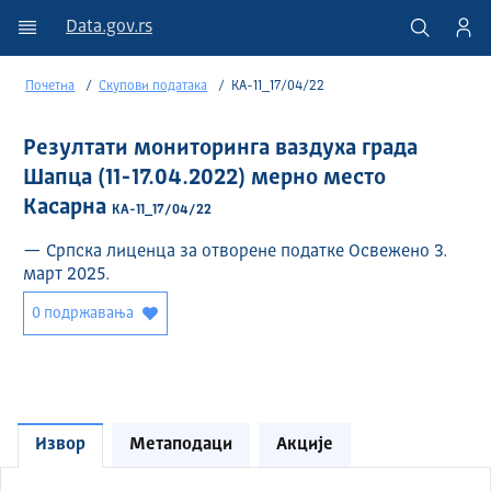
Data.gov.rs
Почетна
Скупови података
КА-11_17/04/22
Резултати мониторинга ваздуха града
Шапца (11-17.04.2022) мерно место
Касарна
КА-11_17/04/22
— Српска лиценца за отворене податке Освежено 3.
март 2025.
0 подржавања
Извор
Метаподаци
Акције