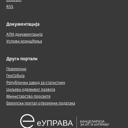
LinkedIn
RSS
Документација
АПИ документација
Услови коришћења
Други портали
Повереник
ГеоСрбија
Републички завод за статистику
Циљеви одрживог развоја
Министарство просвете
Европски портал отворених података