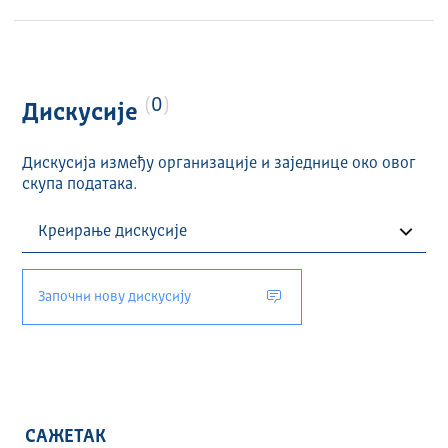
0
Дискусије
Дискусија између организације и заједнице око овог
скупа података.
Започни нову дискусију
САЖЕТАК