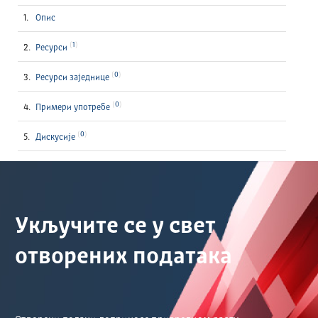
Опис
1
Ресурси
0
Ресурси заједнице
0
Примери употребе
0
Дискусије
Укључите се у свет
отворених података