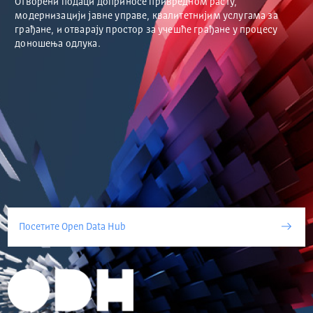
Отворени подаци доприносе привредном расту,
модернизацији јавне управе, квалитетнијим услугама за
грађане, и отварају простор за учешће грађане у процесу
доношења одлука.
Посетите Open Data Hub