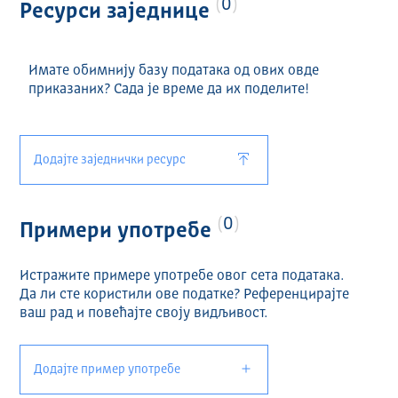
0
Ресурси заједнице
Имате обимнију базу података од ових овде
приказаних? Сада је време да их поделите!
Додајте заједнички ресурс
0
Примери употребе
Истражите примере употребе овог сета података.
Да ли сте користили ове податке? Референцирајте
ваш рад и повећајте своју видљивост.
Додајте пример употребе