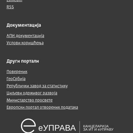
LinkedIn
RSS
Документација
АПИ документација
Услови коришћења
Други портали
Повереник
ГеоСрбија
Републички завод за статистику
Циљеви одрживог развоја
Министарство просвете
Европски портал отворених података