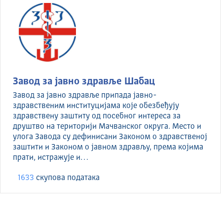
Завод за јавно здравље Шабац
Завод за јавно здравље припада јавно-
здравственим институцијама које обезбеђују
здравствену заштиту од посебног интереса за
друштво на територији Мачванског округа. Место и
улога Завода су дефинисани Законом о здравственој
заштити и Законом о јавном здрављу, према којима
прати, истражује и…
1633
скуповa података