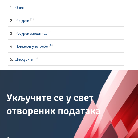
Опис
1
Ресурси
0
Ресурси заједнице
0
Примери употребе
0
Дискусије
Укључите се у свет
отворених података