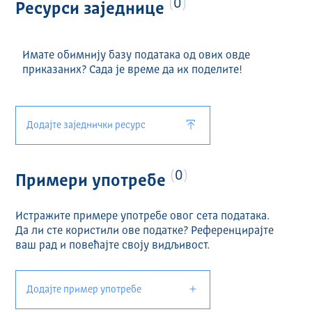
0
Ресурси заједнице
Имате обимнију базу података од ових овде
приказаних? Сада је време да их поделите!
Додајте заједнички ресурс
0
Примери употребе
Истражите примере употребе овог сета података.
Да ли сте користили ове податке? Референцирајте
ваш рад и повећајте своју видљивост.
Додајте пример употребе