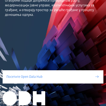
Отворени подаци доприносе привредном расту,
модернизацији јавне управе, квалитетнијим услугама за
грађане, и отварају простор за учешће грађане у процесу
доношења одлука.
Посетите Open Data Hub