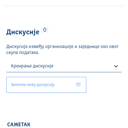
0
Дискусије
Дискусија између организације и заједнице око овог
скупа података.
Започни нову дискусију
САЖЕТАК