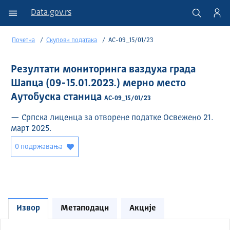
Data.gov.rs
Почетна
Скупови података
АС-09_15/01/23
Резултати мониторинга ваздуха града
Шапца (09-15.01.2023.) мерно место
Аутобуска станица
АС-09_15/01/23
— Српска лиценца за отворене податке Освежено 21.
март 2025.
0 подржавања
Извор
Метаподаци
Акције