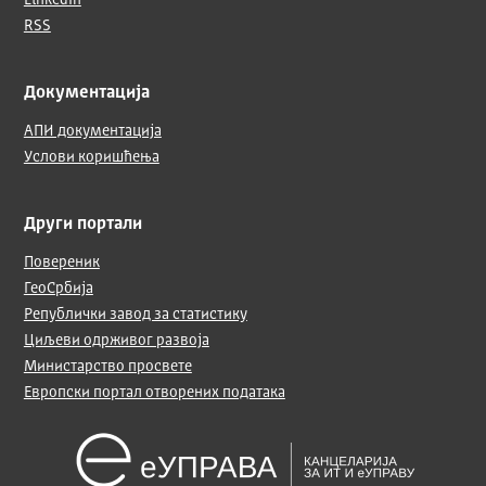
LinkedIn
RSS
Документација
АПИ документација
Услови коришћења
Други портали
Повереник
ГеоСрбија
Републички завод за статистику
Циљеви одрживог развоја
Министарство просвете
Европски портал отворених података