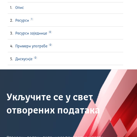
Опис
1
Ресурси
0
Ресурси заједнице
0
Примери употребе
0
Дискусије
Укључите се у свет
отворених података