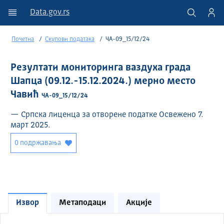
Data.gov.rs
Почетна
Скупови података
ЧА-09_15/12/24
Резултати мониторинга ваздуха града
Шапца (09.12.-15.12.2024.) мерно место
Чавић
ЧА-09_15/12/24
— Српска лиценца за отворене податке Освежено 7.
март 2025.
0 подржавања
Извор
Метаподаци
Акције