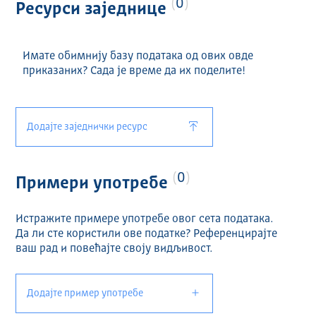
0
Ресурси заједнице
Имате обимнију базу података од ових овде
приказаних? Сада је време да их поделите!
Додајте заједнички ресурс
0
Примери употребе
Истражите примере употребе овог сета података.
Да ли сте користили ове податке? Референцирајте
ваш рад и повећајте своју видљивост.
Додајте пример употребе