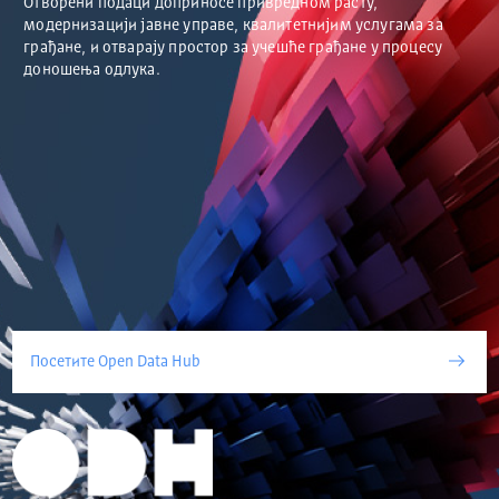
Отворени подаци доприносе привредном расту,
модернизацији јавне управе, квалитетнијим услугама за
грађане, и отварају простор за учешће грађане у процесу
доношења одлука.
Посетите Open Data Hub