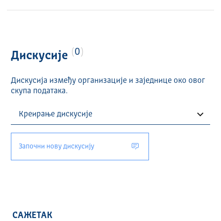
0
Дискусије
Дискусија између организације и заједнице око овог
скупа података.
Започни нову дискусију
САЖЕТАК