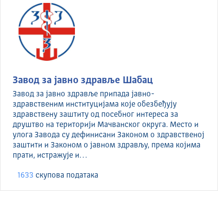
Завод за јавно здравље Шабац
Завод за јавно здравље припада јавно-
здравственим институцијама које обезбеђују
здравствену заштиту од посебног интереса за
друштво на територији Мачванског округа. Место и
улога Завода су дефинисани Законом о здравственој
заштити и Законом о јавном здрављу, према којима
прати, истражује и…
1633
скуповa података