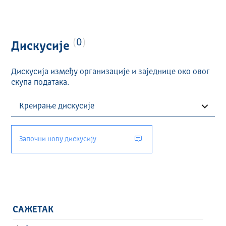
0
Дискусије
Дискусија између организације и заједнице око овог
скупа података.
Започни нову дискусију
САЖЕТАК