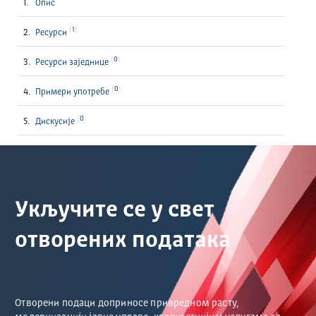
Опис
1
Ресурси
0
Ресурси заједнице
0
Примери употребе
0
Дискусије
Укључите се у свет
отворених података
Отворени подаци доприносе привредном расту,