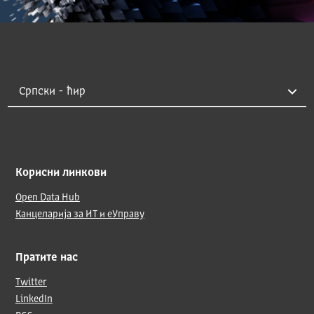
Корисни линкови
Open Data Hub
Канцеларија за ИТ и еУправу
Пратите нас
Twitter
LinkedIn