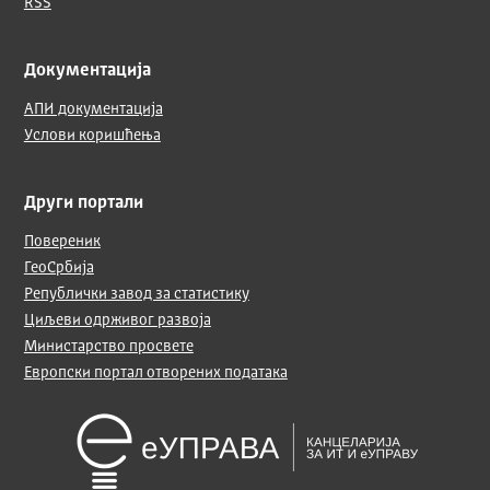
RSS
Документација
АПИ документација
Услови коришћења
Други портали
Повереник
ГеоСрбија
Републички завод за статистику
Циљеви одрживог развоја
Министарство просвете
Европски портал отворених података