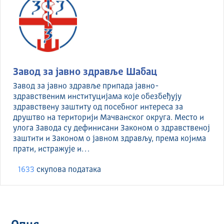
Завод за јавно здравље Шабац
Завод за јавно здравље припада јавно-
здравственим институцијама које обезбеђују
здравствену заштиту од посебног интереса за
друштво на територији Мачванског округа. Место и
улога Завода су дефинисани Законом о здравственој
заштити и Законом о јавном здрављу, према којима
прати, истражује и…
1633
скуповa података