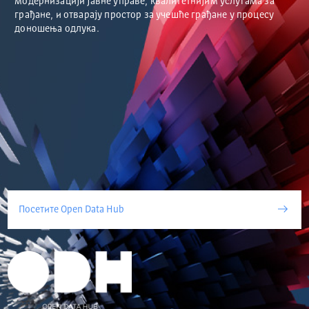
модернизацији јавне управе, квалитетнијим услугама за
грађане, и отварају простор за учешће грађане у процесу
доношења одлука.
Посетите Open Data Hub