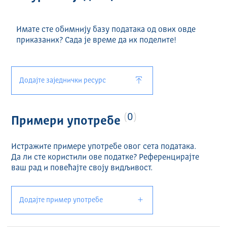
Имате сте обимнију базу података од ових овде
приказаних? Сада је време да их поделите!
Додајте заједнички ресурс
0
Примери употребе
Истражите примере употребе овог сета података.
Да ли сте користили ове податке? Референцирајте
ваш рад и повећајте своју видљивост.
Додајте пример употребе