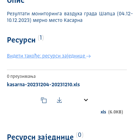
Опис
Резултати мониторинга ваздуха града Шапца (04.12-
10.12.2023) мерно место Касарна
1
Ресурси
Видети такође: ресурси заједнице
0 преузимања
kasarna-20231204-20231210.xls
xls
(6.0KB)
0
Ресурси заједнице