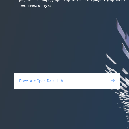
грађане, и отварају простор за учешће грађане у процесу
доношења одлука.
Посетите Open Data Hub