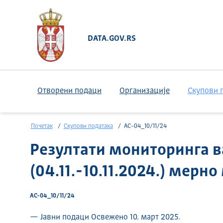
DATA.GOV.RS
Отворени подаци
Организације
Скупови 
Почетак
Скупови података
АС-04_10/11/24
Резултати мониторинга в
(04.11.-10.11.2024.) мерн
АС-04_10/11/24
— Јавни подаци Освежено 10. март 2025.