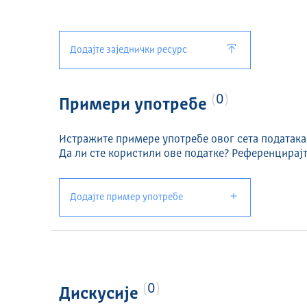
Додајте заједнички ресурс
0
Примери употребе
Истражите примере употребе овог сета података
Да ли сте користили ове податке? Референцирајт
Додајте пример употребе
0
Дискусије