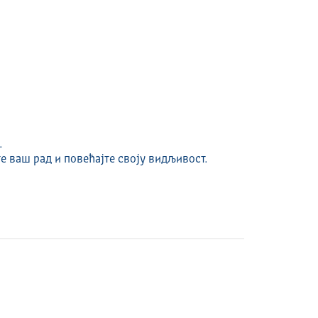
.
е ваш рад и повећајте своју видљивост.