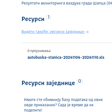
Резултати мониторинга ваздуха града Шапца (04.
1
Ресурси
Видети такође: ресурси заједнице
0 преузимања
autobuska-stanica-20241104-20241110.xls
0
Ресурси заједнице
Имате сте обимнију базу података од ових
овде приказаних? Сада је време да их
поделите!