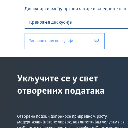
Дискусија између организације и заједнице око 
Започни нову дискусију
Укључите се у свет
отворених података
Отворени подаци доприносе привредном расту,
модернизацији јавне управе, квалитетнијим услугама за