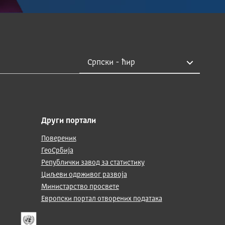
Други портали
Повереник
ГеоСрбија
Републички завод за статистику
Циљеви одрживог развоја
Министарство просвете
Европски портал отворених података