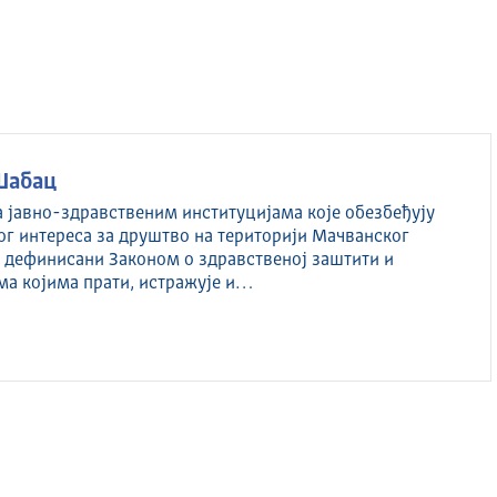
Шабац
а јавно-здравственим институцијама које обезбеђују
ог интереса за друштво на територији Мачванског
су дефинисани Законом о здравственој заштити и
ма којима прати, истражује и…