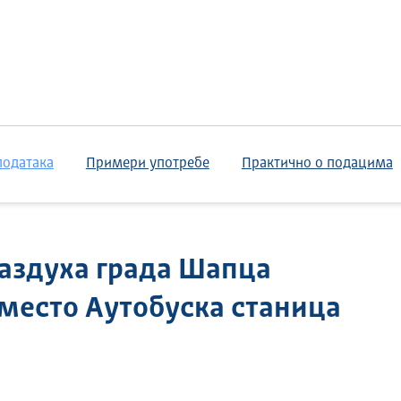
података
Примери употребе
Практично о подацима
аздуха града Шапца
о место Аутобуска станица