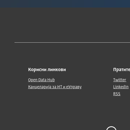
Корисни линкови
Пратите
Open Data Hub
Twitter
Канцеларија за ИТ и еУправу
LinkedIn
RSS