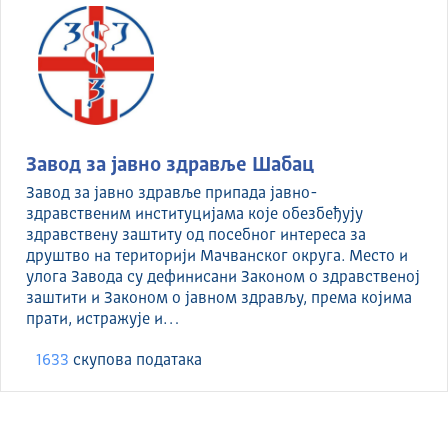
Завод за јавно здравље Шабац
Завод за јавно здравље припада јавно-
здравственим институцијама које обезбеђују
здравствену заштиту од посебног интереса за
друштво на територији Мачванског округа. Место и
улога Завода су дефинисани Законом о здравственој
заштити и Законом о јавном здрављу, према којима
прати, истражује и…
1633
скуповa података