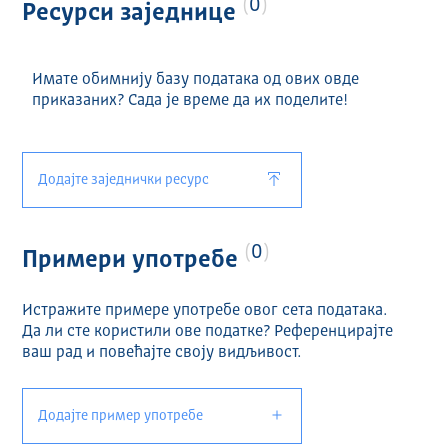
0
Ресурси заједнице
Имате обимнију базу података од ових овде
приказаних? Сада је време да их поделите!
Додајте заједнички ресурс
0
Примери употребе
Истражите примере употребе овог сета података.
Да ли сте користили ове податке? Референцирајте
ваш рад и повећајте своју видљивост.
Додајте пример употребе