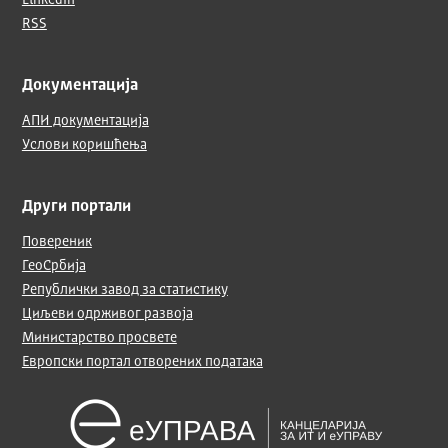
LinkedIn
RSS
Документација
АПИ документација
Услови коришћења
Други портали
Повереник
ГеоСрбија
Републички завод за статистику
Циљеви одрживог развоја
Министарство просвете
Европски портал отворених података