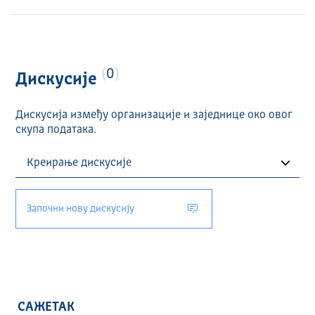
0
Дискусије
Дискусија између организације и заједнице око овог
скупа података.
Започни нову дискусију
САЖЕТАК