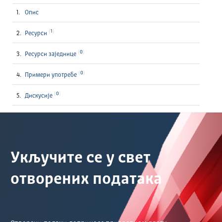
Опис
1
Ресурси
0
Ресурси заједнице
0
Примери употребе
0
Дискусије
Укључите се у свет
отворених података