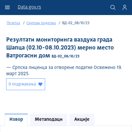
Data.gov.rs
Почетна
Скупови података
ВД-02_08/10/23
Резултати мониторинга ваздуха града
Шапца (02.10-08.10.2023) мерно место
Ватрогасни дом
ВД-02_08/10/23
— Српска лиценца за отворене податке Освежено 19.
март 2025.
0 подржавања
Извор
Метаподаци
Акције