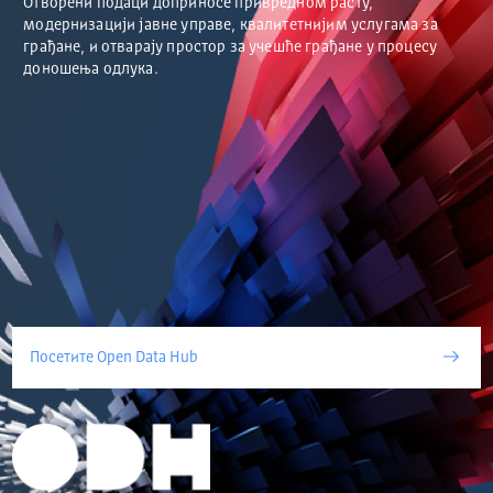
Отворени подаци доприносе привредном расту,
модернизацији јавне управе, квалитетнијим услугама за
грађане, и отварају простор за учешће грађане у процесу
доношења одлука.
Посетите Open Data Hub