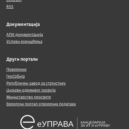
LinkedIn
RSS
Документација
АПИ документација
Услови коришћења
Други портали
Повереник
ГеоСрбија
Републички завод за статистику
Циљеви одрживог развоја
Министарство просвете
Европски портал отворених података