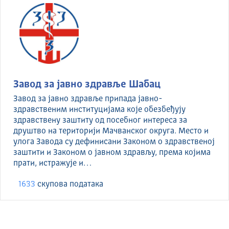
Завод за јавно здравље Шабац
Завод за јавно здравље припада јавно-
здравственим институцијама које обезбеђују
здравствену заштиту од посебног интереса за
друштво на територији Мачванског округа. Место и
улога Завода су дефинисани Законом о здравственој
заштити и Законом о јавном здрављу, према којима
прати, истражује и…
1633
скуповa података