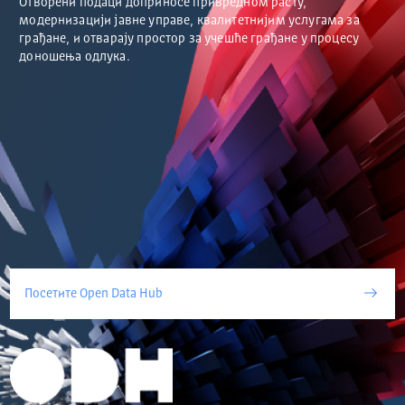
Отворени подаци доприносе привредном расту,
модернизацији јавне управе, квалитетнијим услугама за
грађане, и отварају простор за учешће грађане у процесу
доношења одлука.
Посетите Open Data Hub