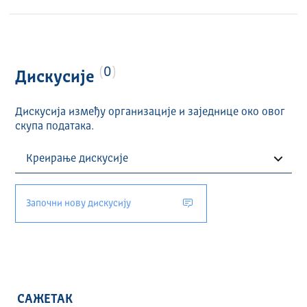
0
Дискусије
Дискусија између организације и заједнице око овог
скупа података.
Започни нову дискусију
САЖЕТАК