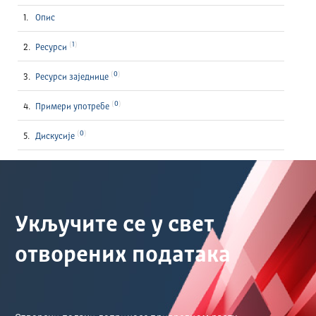
Опис
1
Ресурси
0
Ресурси заједнице
0
Примери употребе
0
Дискусије
Укључите се у свет
отворених података