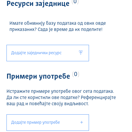
0
Ресурси заједнице
Имате обимнију базу података од ових овде
приказаних? Сада је време да их поделите!
Додајте заједнички ресурс
0
Примери употребе
Истражите примере употребе овог сета података.
Да ли сте користили ове податке? Референцирајте
ваш рад и повећајте своју видљивост.
Додајте пример употребе