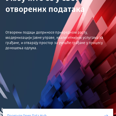
отворених података
Отворени подаци доприносе привредном расту,
модернизацији јавне управе, квалитетнијим услугама за
грађане, и отварају простор за учешће грађане у процесу
доношења одлука.