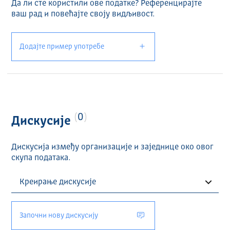
Да ли сте користили ове податке? Референцирајте
ваш рад и повећајте своју видљивост.
Додајте пример употребе
0
Дискусије
Дискусија између организације и заједнице око овог
скупа података.
Започни нову дискусију