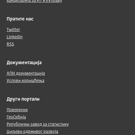
Канцеларија за ИТ и еУправу
Пратите нас
Twitter
LinkedIn
RSS
Документација
АПИ документација
Услови коришћења
Други портали
Повереник
ГеоСрбија
Републички завод за статистику
Циљеви одрживог развоја