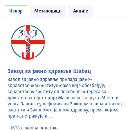
Извор
Метаподаци
Акције
Завод за јавно здравље Шабац
Завод за јавно здравље припада јавно-
здравственим институцијама које обезбеђују
здравствену заштиту од посебног интереса за
друштво на територији Мачванског округа. Место и
улога Завода су дефинисани Законом о здравственој
заштити и Законом о јавном здрављу, према којима
прати, истражује и…
1633
скуповa података