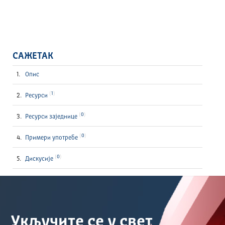
САЖЕТАК
Опис
1
Ресурси
0
Ресурси заједнице
0
Примери употребе
0
Дискусије
Укључите се у свет