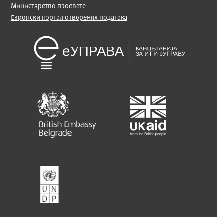
Министарство просвете
Европски портал отворених података