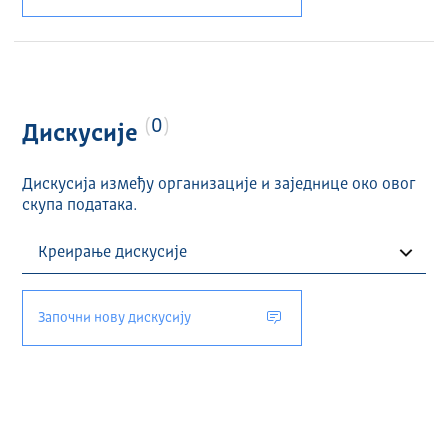
0
Дискусије
Дискусија између организације и заједнице око овог
скупа података.
Започни нову дискусију