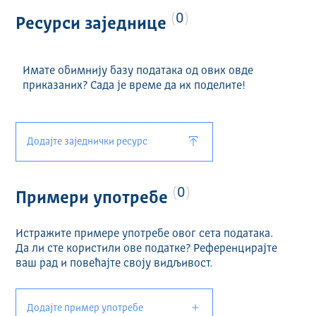
0
Ресурси заједнице
Имате обимнију базу података од ових овде
приказаних? Сада је време да их поделите!
Додајте заједнички ресурс
0
Примери употребе
Истражите примере употребе овог сета података.
Да ли сте користили ове податке? Референцирајте
ваш рад и повећајте своју видљивост.
Додајте пример употребе