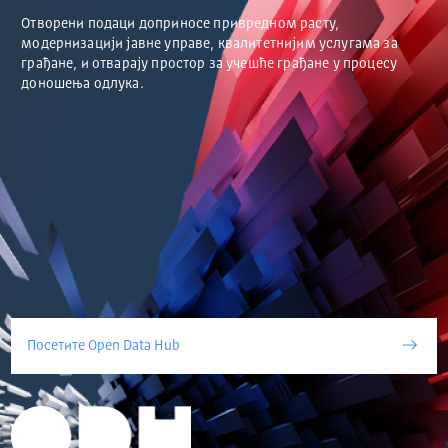
Отворени подаци доприносе привредном расту,
модернизацији јавне управе, квалитетнијим услугама за
грађане, и отварају простор за учешће грађане у процесу
доношења одлука.
Посетите Open Data Hub