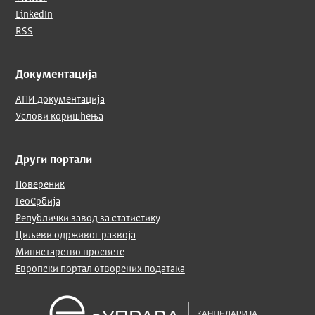
LinkedIn
RSS
Документација
АПИ документација
Услови коришћења
Други портали
Повереник
ГеоСрбија
Републички завод за статистику
Циљеви одрживог развоја
Министарство просвете
Европски портал отворених података