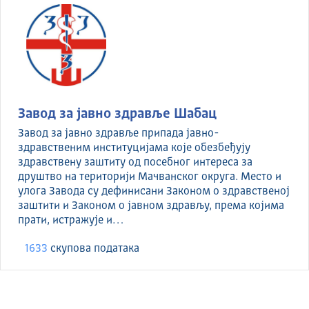
Завод за јавно здравље Шабац
Завод за јавно здравље припада јавно-
здравственим институцијама које обезбеђују
здравствену заштиту од посебног интереса за
друштво на територији Мачванског округа. Место и
улога Завода су дефинисани Законом о здравственој
заштити и Законом о јавном здрављу, према којима
прати, истражује и…
1633
скуповa података