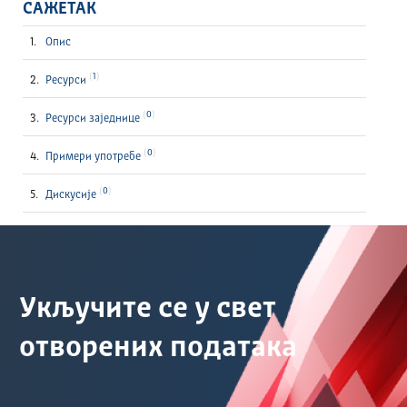
САЖЕТАК
Опис
1
Ресурси
0
Ресурси заједнице
0
Примери употребе
0
Дискусије
Укључите се у свет
отворених података