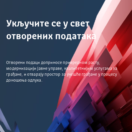
Укључите се у свет
отворених података
Отворени подаци доприносе привредном расту,
модернизацији јавне управе, квалитетнијим услугама за
грађане, и отварају простор за учешће грађане у процесу
доношења одлука.