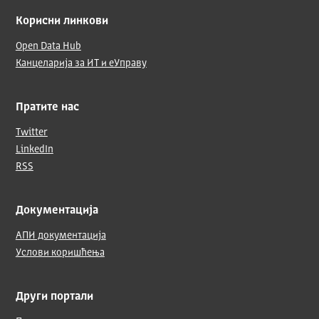
Корисни линкови
Open Data Hub
Канцеларија за ИТ и еУправу
Пратите нас
Twitter
LinkedIn
RSS
Документација
АПИ документација
Услови коришћења
Други портали