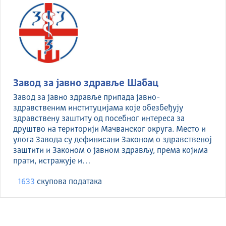
Завод за јавно здравље Шабац
Завод за јавно здравље припада јавно-
здравственим институцијама које обезбеђују
здравствену заштиту од посебног интереса за
друштво на територији Мачванског округа. Место и
улога Завода су дефинисани Законом о здравственој
заштити и Законом о јавном здрављу, према којима
прати, истражује и…
1633
скуповa података