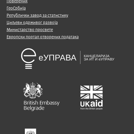
Повереник
ГеоСрбија
Републички завод за статистику
Циљеви одрживог развоја
Министарство просвете
Европски портал отворених података