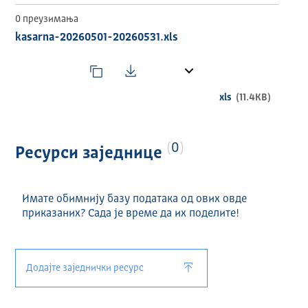
0 преузимања
kasarna-20260501-20260531.xls
xls
(11.4KB)
0
Ресурси заједнице
Имате обимнију базу података од ових овде
приказаних? Сада је време да их поделите!
Додајте заједнички ресурс