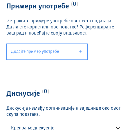
0
Примери употребе
Истражите примере употребе овог сета података.
Да ли сте користили ове податке? Референцирајте
ваш рад и повећајте своју видљивост.
Додајте пример употребе
0
Дискусије
Дискусија између организације и заједнице око овог
скупа података.