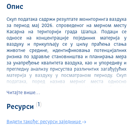
Опис
Скуп података садржи резултате мониторинга ваздуха
за период мај 2026. спроведеног на мерном месту
Касарна на територији града Шапца. Подаци се
односе на концентрације појединих материја у
ваздуху и прикупљају се у циљу праћења стања
животне средине, идентификовања потенцијалних
ризика по здравље становништва и планирања мера
за унапређење квалитета ваздуха, као и упоредиву и
прегледну анализу присуства различитих загађујућих
материја у ваздуху у посматраном периоду. Скуп
података, поред назива мерног места односно
локације и датума извршеног мерења, обухвата
Читајте више…
јединице мере и концентрације различитих честица у
ваздуху. Подаци су организовани тако да омогућавају
1
Ресурси
повезивање резултата мерења са конкретном
локацијом и временом узорковања, као и јасну
идентификацију вредности измерених концентрација
Видети такође: ресурси заједнице
кроз припадајуће јединице мере.