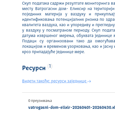
Скуп података садржи резултате мониторинга в
месту Ватрогасни дом- Еликсир на територији
појединих материја у ваздуху и прикупља
идентификовања потенцијалних ризика по здра
квалитета ваздуха, као и упоредиву и прегледн
у ваздуху у посматраном периоду. Скуп подат
датума извршеног мерења, обухвата јединице м
Подаци су организовани тако да омогућава
локацијом и временом узорковања, као и јасну
кроз припадајуће јединице мере.
1
Ресурси
Видети такође: ресурси заједнице
0 преузимања
vatrogasni-dom-elixir-20260401-20260430.x