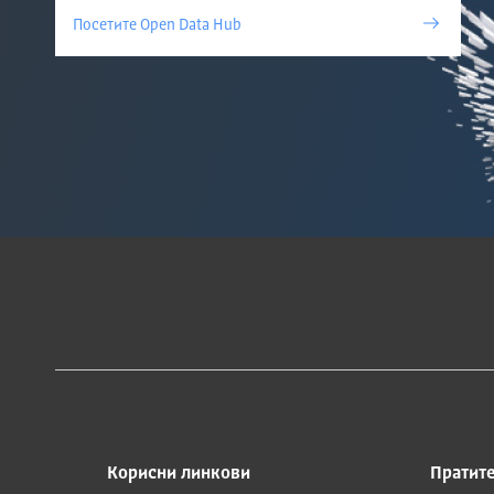
Посетите Open Data Hub
Корисни линкови
Пратите