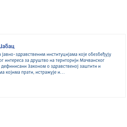
Шабац
а јавно-здравственим институцијама које обезбеђују
ог интереса за друштво на територији Мачванског
су дефинисани Законом о здравственој заштити и
ма којима прати, истражује и…