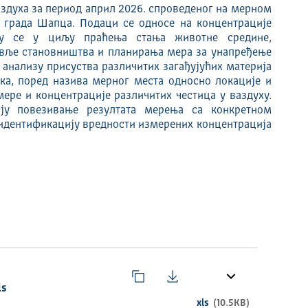
аздуха за период април 2026. спроведеног на мерном
 града Шапца. Подаци се односе на концентрације
ју се у циљу праћења стања животне средине,
вље становништва и планирања мера за унапређење
у анализу присуства различитих загађујућих материја
ака, поред назива мерног места односно локације и
ере и концентрације различитих честица у ваздуху.
ју повезивање резултата мерења са конкретном
 идентификацију вредности измерених концентрација
ls
xls
(10.5KB)