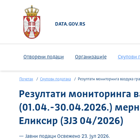
DATA.GOV.RS
Отворени подаци
Организације
Скупови 
Почетак
Скупови података
Резултати мониторинга ваздуха града Шапца (01.04.-30.04.2026.) мерно место Ватрогасни дом- Еликсир (ЗЈЗ 0
Резултати мониторинга в
(01.04.-30.04.2026.) мер
Еликсир (ЗЈЗ 04/2026)
— Јавни подаци Освежено 23. јул 2026.