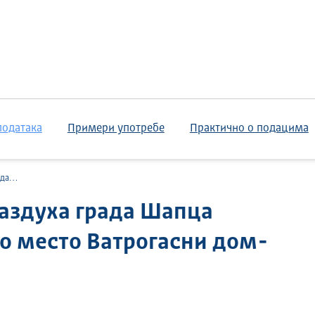
података
Примери употребе
Практично о подацима
4/2026)
аздуха града Шапца
но место Ватрогасни дом-