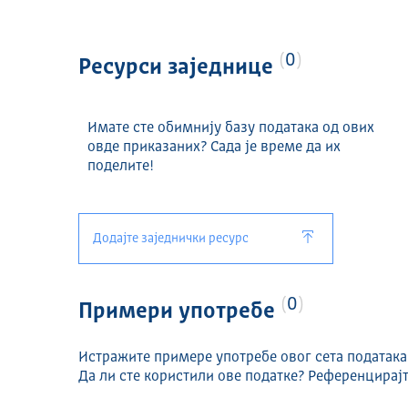
0
Ресурси заједнице
Имате сте обимнију базу података од ових
овде приказаних? Сада је време да их
поделите!
Додајте заједнички ресурс
0
Примери употребе
Истражите примере употребе овог сета података
Да ли сте користили ове податке? Референцирајт