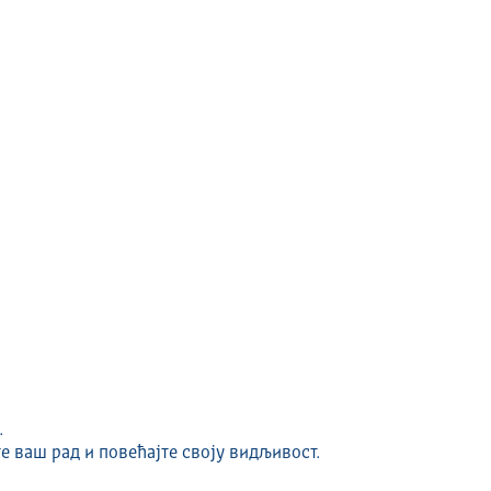
.
е ваш рад и повећајте своју видљивост.