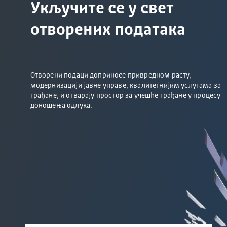
Укључите се у свет
отворених података
Отворени подаци доприносе привредном расту,
модернизацији јавне управе, квалитетнијим услугама за
грађане, и отварају простор за учешће грађане у процесу
доношења одлука.