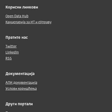
Корисни линкови
Open Data Hub
Канцеларија за ИТ и еУправу
Пратите нас
Twitter
LinkedIn
RSS
Документација
АПИ документација
Услови коришћења
Други портали