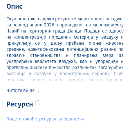
Опис
Скуп података садржи резултате мониторинга ваздуха
за период април 2026. спроведеног на мерном месту
Чавић на територији града Шапца. Подаци се односе
на концентрације појединих материја у ваздуху и
прикупљају се у циљу праћења стања животне
средине, идентификовања потенцијалних ризика по
здравље становништва и планирања мера за
унапређење квалитета ваздуха, као и упоредиву и
прегледну анализу присуства различитих загађујућих
материја у ваздуху у посматраном периоду. Скуп
података, поред назива мерног места односно
локације и датума извршеног мерења, обухвата
Читајте више…
јединице мере и концентрације различитих честица у
ваздуху. Подаци су организовани тако да омогућавају
1
Ресурси
повезивање резултата мерења са конкретном
локацијом и временом узорковања, као и јасну
идентификацију вредности измерених концентрација
Видети такође: ресурси заједнице
кроз припадајуће јединице мере.