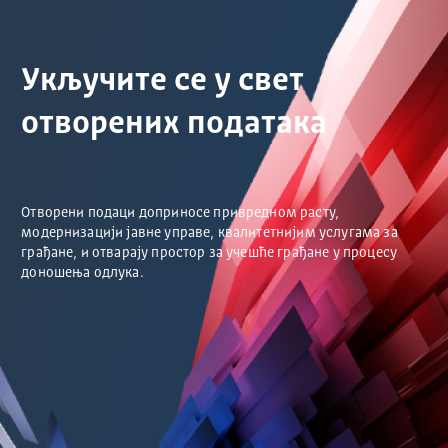
Укључите се у свет
отворених података
Отворени подаци доприносе привредном расту,
модернизацији јавне управе, квалитетнијим услугама за
грађане, и отварају простор за учешће грађане у процесу
доношења одлука.