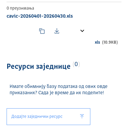
0 преузимања
cavic-20260401-20260430.xls
xls
(10.9KB)
0
Ресурси заједнице
Имате обимнију базу података од ових овде
приказаних? Сада је време да их поделите!
Додајте заједнички ресурс