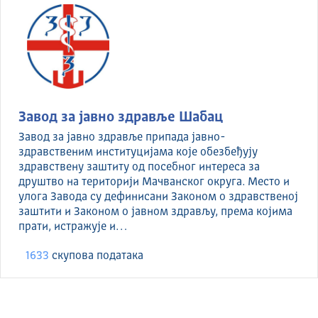
Завод за јавно здравље Шабац
Завод за јавно здравље припада јавно-
здравственим институцијама које обезбеђују
здравствену заштиту од посебног интереса за
друштво на територији Мачванског округа. Место и
улога Завода су дефинисани Законом о здравственој
заштити и Законом о јавном здрављу, према којима
прати, истражује и…
1633
скуповa података