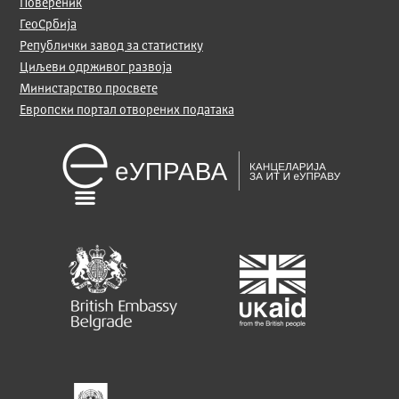
Повереник
ГеоСрбија
Републички завод за статистику
Циљеви одрживог развоја
Министарство просвете
Европски портал отворених података