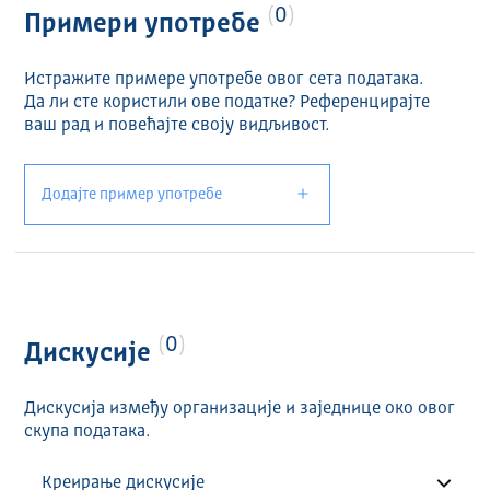
0
Примери употребе
Истражите примере употребе овог сета података.
Да ли сте користили ове податке? Референцирајте
ваш рад и повећајте своју видљивост.
Додајте пример употребе
0
Дискусије
Дискусија између организације и заједнице око овог
скупа података.