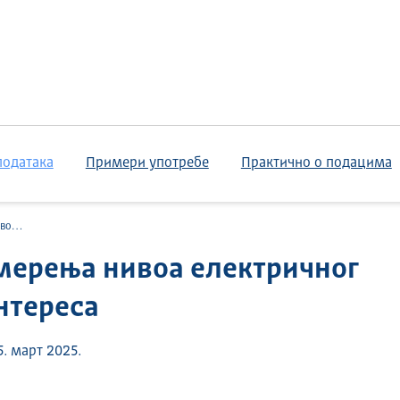
података
Примери употребе
Практично о подацима
ереса
мерења нивоа електричног
нтереса
. март 2025.