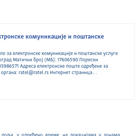
ектронске комуникације и поштанске
ло за електронске комуникације и поштанске услуге
оград Матични број (МБ): 17606590 Порески
03986571 Адреса електронске поште одређене за
органа: ratel@ratel.rs Интернет страница…
 поља, у одређено време, на локацијама у зонама