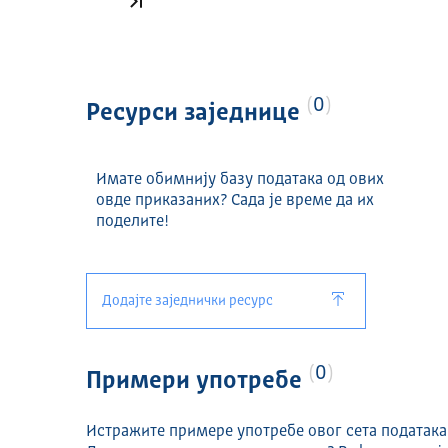
Последња страница
0
Ресурси заједнице
Имате обимнију базу података од ових
овде приказаних? Сада је време да их
поделите!
Додајте заједнички ресурс
0
Примери употребе
Истражите примере употребе овог сета података