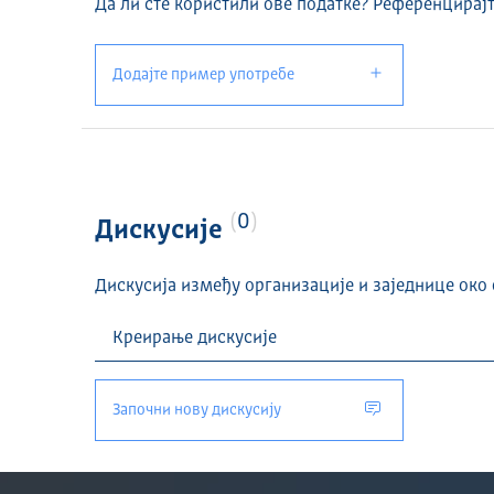
Да ли сте користили ове податке? Референцирајт
Додајте пример употребе
0
Дискусије
Дискусија између организације и заједнице око 
Започни нову дискусију