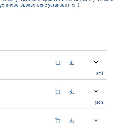
танове, здравствене установе и сл.).
xml
json