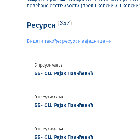
повећане осетљивости (предшколске и школске ус
357
Ресурси
Видети такође: ресурси заједнице
5 преузимања
ББ- ОШ Рајак Павићевић
0 преузимања
ББ- ОШ Рајак Павићевић
0 преузимања
ББ- ОШ Рајак Павићевић