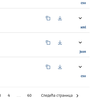
csv
xml
json
csv
3
4
…
60
Следећа страница