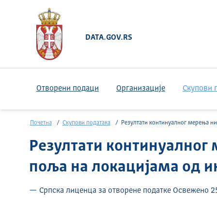
DATA.GOV.RS
Отворени подаци
Организације
Скупови 
Почетна
Скупови података
Резултати континуалног мерења нивоа електричног поља на локацијама од инт
Резултати континуалног 
поља на локацијама од и
— Српска лиценца за отворене податке Освежено 25