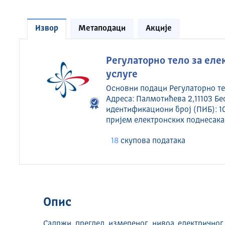
Извор
Метаподаци
Акције
Регулаторно тело за ел
услуге
Основни подаци Регулаторно те
Адреса: Палмотићева 2,11103 Бе
идентификациони број (ПИБ): 1
пријем електронских поднесака 
18
скуповa података
Опис
Садржи преглед измереног нивоа електричног