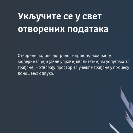
Укључите се у свет
отворених података
Отворени подаци доприносе привредном расту,
модернизацији јавне управе, квалитетнијим услугама за
грађане, и отварају простор за учешће грађане у процесу
доношења одлука.