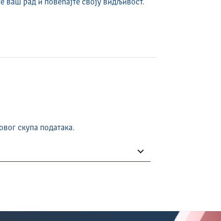
е ваш рад и повећајте своју видљивост.
овог скупа података.