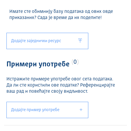
Имате сте обимнију базу података од ових овде
приказаних? Сада је време да их поделите!
Додајте заједнички ресурс
0
Примери употребе
Истражите примере употребе овог сета података.
Да ли сте користили ове податке? Референцирајте
ваш рад и повећајте своју видљивост.
Додајте пример употребе