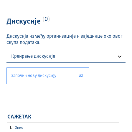
0
Дискусије
Дискусија између организације и заједнице око овог
скупа података.
Започни нову дискусију
САЖЕТАК
Опис