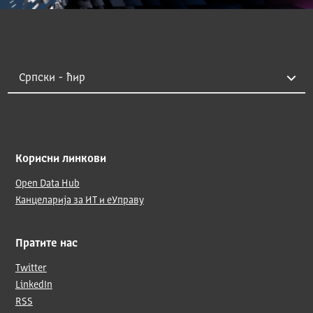
Корисни линкови
Open Data Hub
Канцеларија за ИТ и еУправу
Пратите нас
Twitter
LinkedIn
RSS