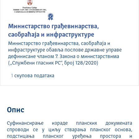
Министарство грађевинарства,
саобраћаја и инфраструктуре
Министарство грађевинарства, саобраћаја и
инфраструктуре обавља послове државне управе
дефинисане чланом 7. Закона о министарствима
(„Службени гласник РС“, број 128/2020)
1
скуповa података
Опис
Суфинансирање израде планских докумената
спроводи се у циљу стварања планског основа,
подстицања планског уређења простора и