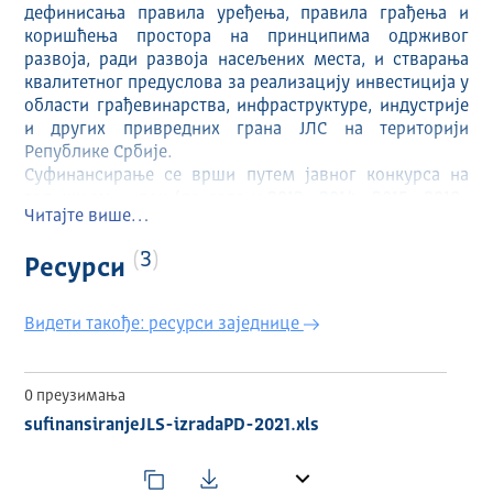
дефинисања правила уређења, правила грађења и
коришћења простора на принципима одрживог
развоја, ради развоја насељених места, и стварања
квалитетног предуслова за реализацију инвестиција у
области грађевинарства, инфраструктуре, индустрије
и других привредних грана ЈЛС на територији
Републике Србије.
Суфинансирање се врши путем јавног конкурса на
годишњем нивоу (до сада у 2013., 2014., 2015., 2018.,
Читајте више…
2019. и 2021. години), и то према критеријумима за
доделу средстава која се дефинишу у складу са
3
Ресурси
општим развојним и потребама ЈЛС.
Видети такође: ресурси заједнице
0 преузимања
sufinansiranjeJLS-izradaPD-2021.xls