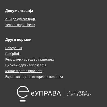
Документација
АПИ документација
Услови коришћења
Други портали
Повереник
ГеоСрбија
Републички завод за статистику
Циљеви одрживог развоја
Министарство просвете
Европски портал отворених података