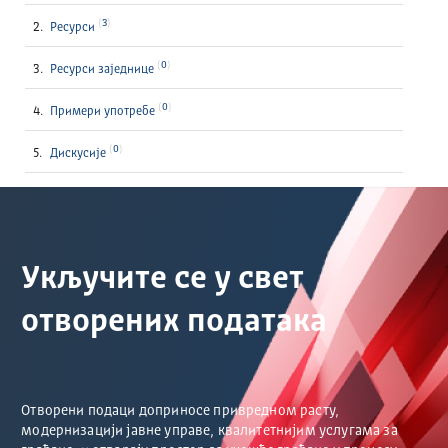
3
Ресурси
0
Ресурси заједнице
0
Примери употребе
0
Дискусије
Укључите се у свет
отворених података
Отворени подаци доприносе привредном расту,
модернизацији јавне управе, квалитетнијим услугама за