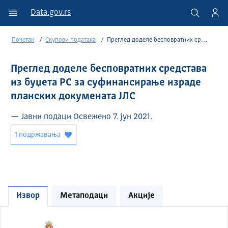
Data.gov.rs
Почетак
Скупови података
Преглед доделе бесповратних средстава из буџета РС за суфинансирање израде планских докумената ЈЛС
Преглед доделе бесповратних средстава
из буџета РС за суфинансирање израде
планских докумената ЈЛС
— Јавни подаци Освежено 7. јун 2021.
1 подржавања
Извор
Метаподаци
Акције