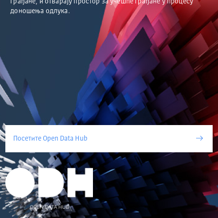
грађане, и отварају простор за учешће грађане у процесу
доношења одлука.
Посетите Open Data Hub