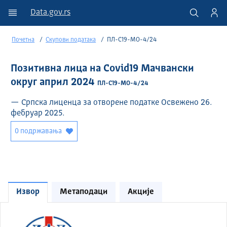
Data.gov.rs
Почетна
Скупови података
ПЛ-C19-МО-4/24
Позитивна лица на Covid19 Мачвански
округ април 2024
ПЛ-C19-МО-4/24
— Српска лиценца за отворене податке Освежено 26.
фебруар 2025.
0 подржавања
Извор
Метаподаци
Акције