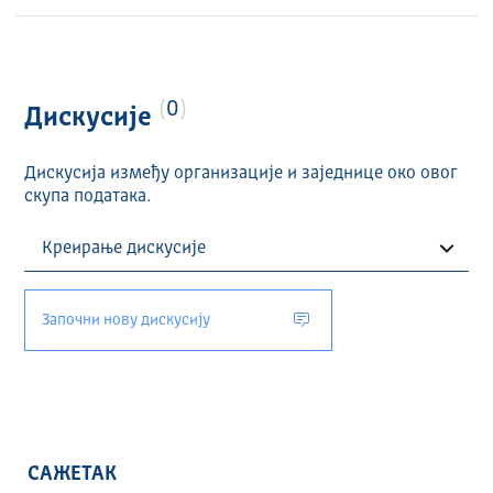
0
Дискусије
Дискусија између организације и заједнице око овог
скупа података.
Започни нову дискусију
САЖЕТАК