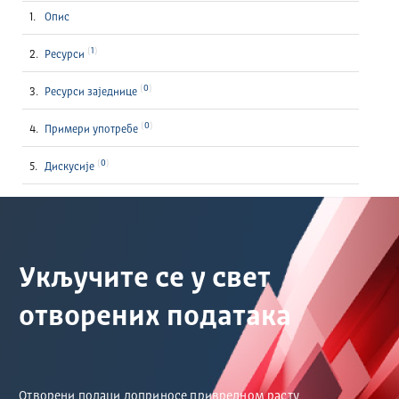
Опис
1
Ресурси
0
Ресурси заједнице
0
Примери употребе
0
Дискусије
Укључите се у свет
отворених података
Отворени подаци доприносе привредном расту,