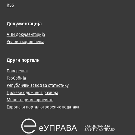
RSS
Документација
АПИ документација
Услови коришћења
Други портали
Повереник
ГеоСрбија
Републички завод за статистику
Циљеви одрживог развоја
Министарство просвете
Европски портал отворених података