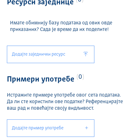
0
Ресурси заједнице
Имате обимнију базу података од ових овде
приказаних? Сада је време да их поделите!
Додајте заједнички ресурс
0
Примери употребе
Истражите примере употребе овог сета података.
Да ли сте користили ове податке? Референцирајте
ваш рад и повећајте своју видљивост.
Додајте пример употребе