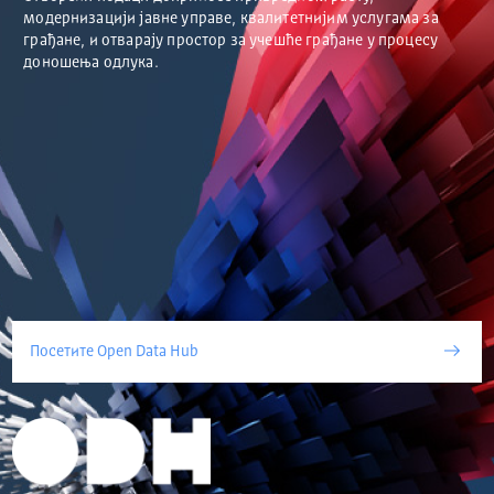
модернизацији јавне управе, квалитетнијим услугама за
грађане, и отварају простор за учешће грађане у процесу
доношења одлука.
Посетите Open Data Hub