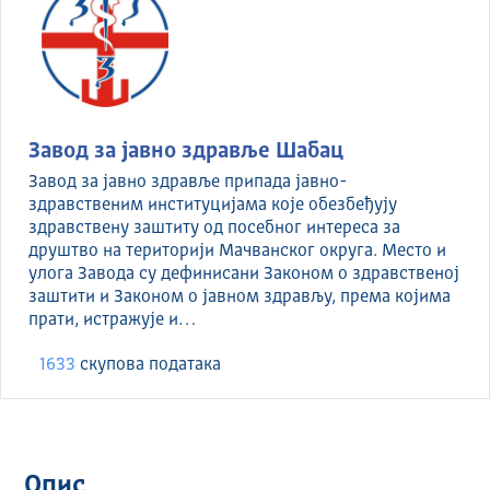
Завод за јавно здравље Шабац
Завод за јавно здравље припада јавно-
здравственим институцијама које обезбеђују
здравствену заштиту од посебног интереса за
друштво на територији Мачванског округа. Место и
улога Завода су дефинисани Законом о здравственој
заштити и Законом о јавном здрављу, према којима
прати, истражује и…
1633
скуповa података
Опис