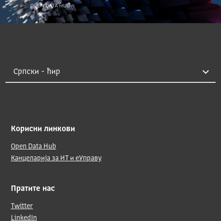
Корисни линкови
Open Data Hub
Канцеларија за ИТ и еУправу
Пратите нас
Twitter
LinkedIn