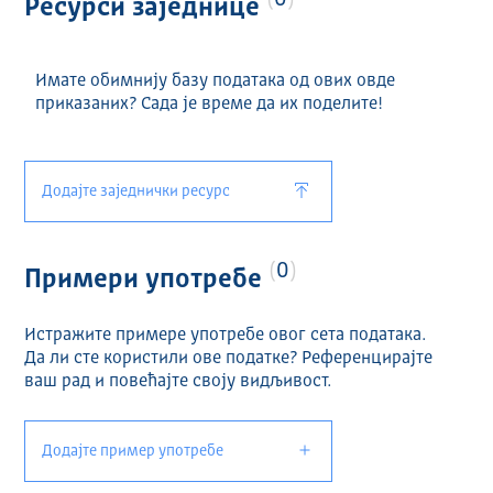
0
Ресурси заједнице
Имате обимнију базу података од ових овде
приказаних? Сада је време да их поделите!
Додајте заједнички ресурс
0
Примери употребе
Истражите примере употребе овог сета података.
Да ли сте користили ове податке? Референцирајте
ваш рад и повећајте своју видљивост.
Додајте пример употребе