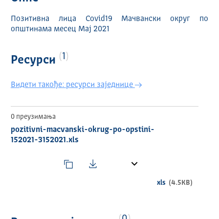
Позитивна лица Covid19 Мачвански округ по
општинама месец Мај 2021
1
Ресурси
Видети такође: ресурси заједнице
0 преузимања
pozitivni-macvanski-okrug-po-opstini-
152021-3152021.xls
xls
(4.5KB)