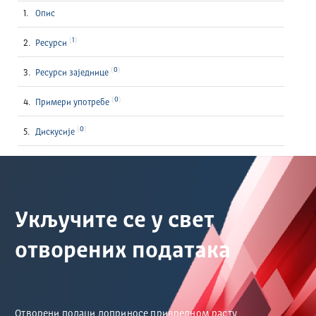
Опис
1
Ресурси
0
Ресурси заједнице
0
Примери употребе
0
Дискусије
Укључите се у свет
отворених података
Отворени подаци доприносе привредном расту,