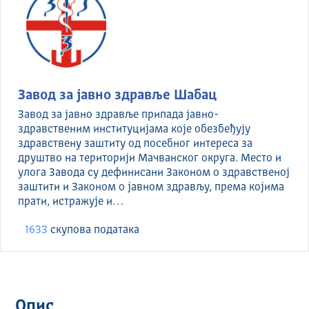
Завод за јавно здравље Шабац
Завод за јавно здравље припада јавно-
здравственим институцијама које обезбеђују
здравствену заштиту од посебног интереса за
друштво на територији Мачванског округа. Место и
улога Завода су дефинисани Законом о здравственој
заштити и Законом о јавном здрављу, према којима
прати, истражује и…
1633
скуповa података
Опис