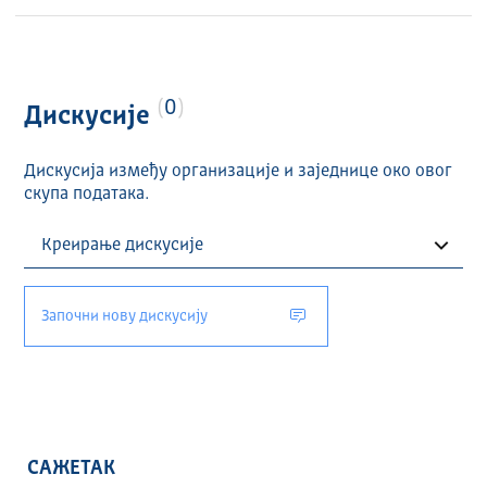
0
Дискусије
Дискусија између организације и заједнице око овог
скупа података.
Започни нову дискусију
САЖЕТАК