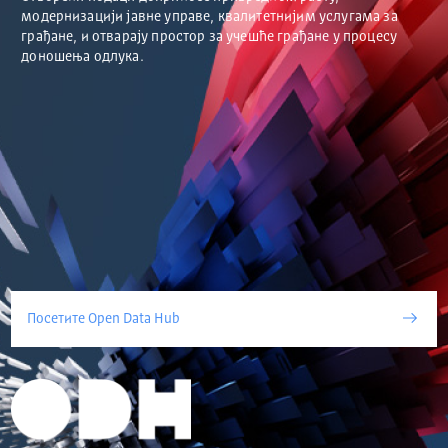
модернизацији јавне управе, квалитетнијим услугама за
грађане, и отварају простор за учешће грађане у процесу
доношења одлука.
Посетите Open Data Hub