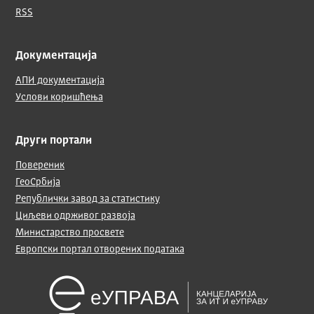
RSS
Документација
АПИ документација
Услови коришћења
Други портали
Повереник
ГеоСрбија
Републички завод за статистику
Циљеви одрживог развоја
Министарство просвете
Европски портал отворених података