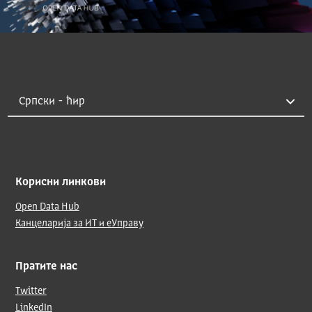
Корисни линкови
Open Data Hub
Канцеларија за ИТ и еУправу
Пратите нас
Twitter
LinkedIn