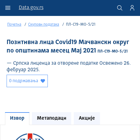
Data.gov.rs
Почетна
Скупови података
ПЛ-C19-МО-5/21
Позитивна лица Covid19 Мачвански округ
по општинама месец Мај 2021
ПЛ-C19-МО-5/21
— Српска лиценца за отворене податке Освежено 26.
фебруар 2025.
0 подржавања
Извор
Метаподаци
Акције