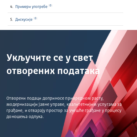
0
Примери употребе
0
Дискусије
Укључите се у свет
отворених података
Отворени подаци доприносе привредном расту,
модернизацији јавне управе, квалитетнијим услугама за
грађане, и отварају простор за учешће грађане у процесу
доношења одлука.