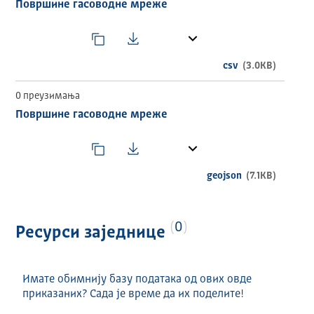
Површине гасоводне мреже
visina
obim
povrsina
csv
(3.0KB)
0 преузимања
Површине гасоводне мреже
geojson
(7.1KB)
0
Ресурси заједнице
Имате обимнију базу података од ових овде
приказаних? Сада је време да их поделите!