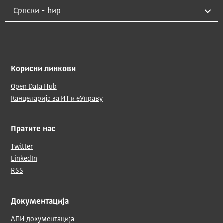
Корисни линкови
Open Data Hub
Канцеларија за ИТ и еУправу
Пратите нас
Twitter
LinkedIn
RSS
Документација
АПИ документација