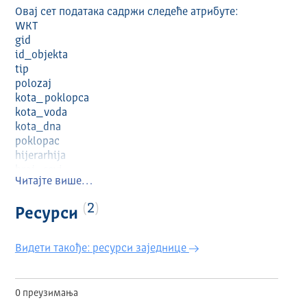
Овај сет података садржи следеће атрибуте:
WKT
gid
id_objekta
tip
polozaj
kota_poklopca
kota_voda
kota_dna
poklopac
hijerarhija
broj_cevi
Читајте више…
dimenzije
tip_voda
2
Ресурси
status
tkkod
opis
Видети такође: ресурси заједнице
skica
materijal
poreklo
0 преузимања
sirina