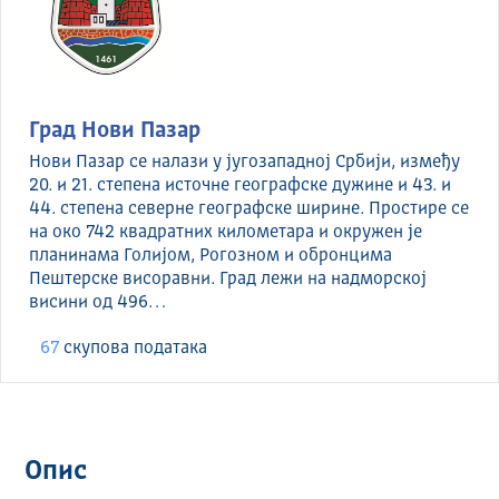
Град Нови Пазар
Нови Пазар се налази у југозападној Србији, између
20. и 21. степена источне географске дужине и 43. и
44. степена северне географске ширине. Простире се
на око 742 квадратних километара и окружен је
планинама Голијом, Рогозном и обронцима
Пештерске висоравни. Град лежи на надморској
висини од 496…
67
скуповa података
Опис