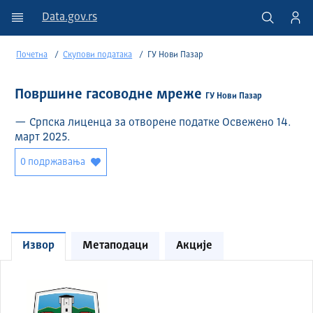
Data.gov.rs
Почетна
Скупови података
ГУ Нови Пазар
Површине гасоводне мреже
ГУ Нови Пазар
— Српска лиценца за отворене податке Освежено 14.
март 2025.
0 подржавања
Извор
Метаподаци
Акције