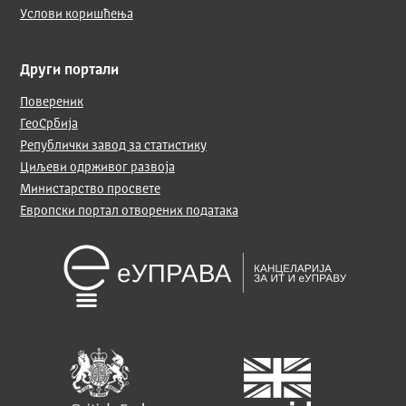
Услови коришћења
Други портали
Повереник
ГеоСрбија
Републички завод за статистику
Циљеви одрживог развоја
Министарство просвете
Европски портал отворених података