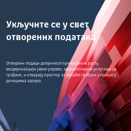
Укључите се у свет
отворених података
Отворени подаци доприносе привредном расту,
модернизацији јавне управе, квалитетнијим услугама за
грађане, и отварају простор за учешће грађане у процесу
доношења одлука.