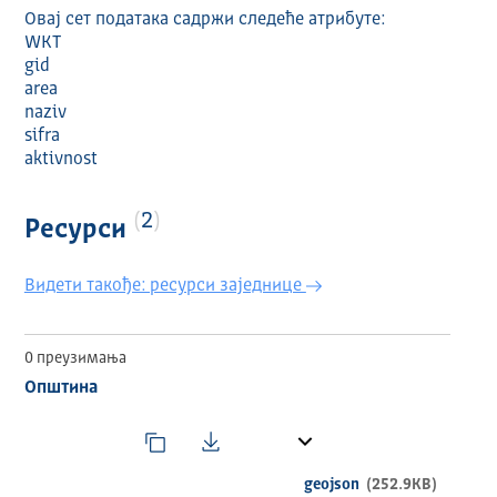
Овај сет података садржи следеће атрибуте:
WKT
gid
area
naziv
sifra
aktivnost
2
Ресурси
Видети такође: ресурси заједнице
0 преузимања
Општина
geojson
(252.9KB)