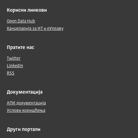
Корисни линкови
Open Data Hub
Канцеларија за ИТ и еУправу
Пратите нас
Twitter
LinkedIn
RSS
Документација
АПИ документација
Услови коришћења
Други портали