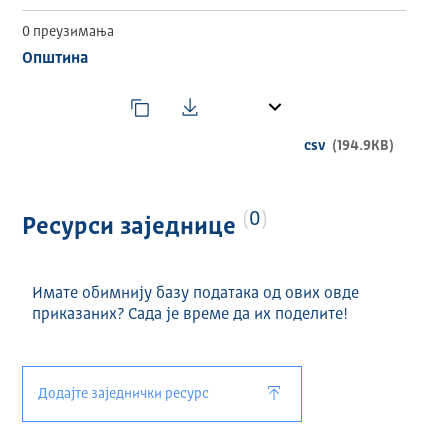
0 преузимања
Општина
csv
(194.9KB)
0
Ресурси заједнице
Имате обимнију базу података од ових овде
приказаних? Сада је време да их поделите!
Додајте заједнички ресурс