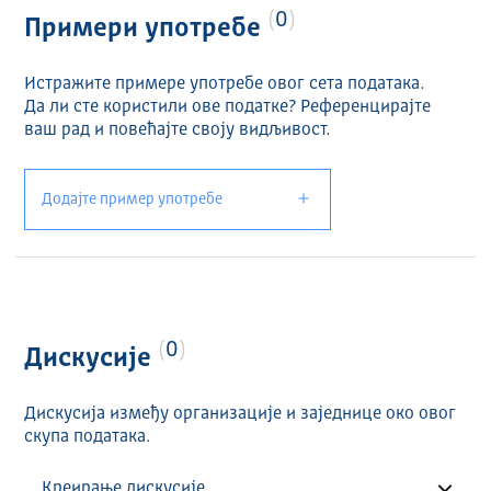
0
Примери употребе
Истражите примере употребе овог сета података.
Да ли сте користили ове податке? Референцирајте
ваш рад и повећајте своју видљивост.
Додајте пример употребе
0
Дискусије
Дискусија између организације и заједнице око овог
скупа података.