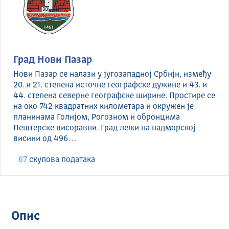
Град Нови Пазар
Нови Пазар се налази у југозападној Србији, између
20. и 21. степена источне географске дужине и 43. и
44. степена северне географске ширине. Простире се
на око 742 квадратних километара и окружен је
планинама Голијом, Рогозном и обронцима
Пештерске висоравни. Град лежи на надморској
висини од 496…
67
скуповa података
Опис