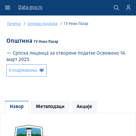
Data.gov.rs
Почетна
Скупови података
ГУ Нови Пазар
Општина
ГУ Нови Пазар
— Српска лиценца за отворене податке Освежено 14.
март 2025.
0 подржавања
Извор
Метаподаци
Акције