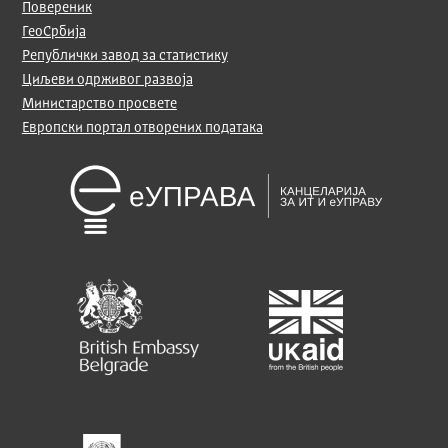
Повереник
ГеоСрбија
Републички завод за статистику
Циљеви одрживог развоја
Министарство просвете
Европски портал отворених података