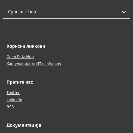
Корисни линкови
Open Data Hub
Канцеларија за ИТ и еУправу
Пратите нас
Twitter
LinkedIn
RSS
Документација