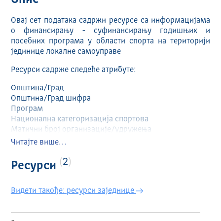
Опис
Овај сет података садржи ресурсе са информацијама
о финансирању - суфинансирању годишњих и
посебних програма у области спорта на територији
јединице локалне самоуправе
Ресурси садрже следеће атрибуте:
Општина/Град
Општина/Град шифра
Програм
Национална категоризација спортова
Матични број организације/удружења
Пун назив организације
Читајте више…
Адреса организације
Седиште спортске организације
2
Ресурси
Број одлуке/решења
Датум одлуке/решења
Видети такође: ресурси заједнице
Година
Програм/Сврха
Тражени износ средстава