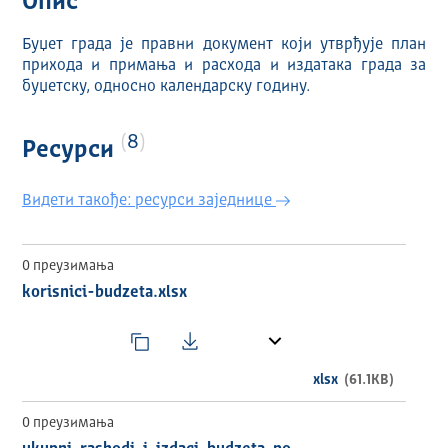
Опис
Буџет града је правни документ који утврђује план
прихода и примања и расхода и издатака града за
буџетску, односно календарску годину.
8
Ресурси
Видети такође: ресурси заједнице
0 преузимања
korisnici-budzeta.xlsx
xlsx
(61.1KB)
0 преузимања