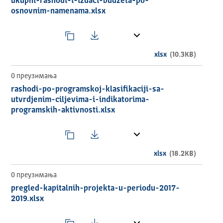
ukupni-rashodi-i-izdaci-budzeta-po-
osnovnim-namenama.xlsx
xlsx
(10.3KB)
0 преузимања
rashodi-po-programskoj-klasifikaciji-sa-
utvrdjenim-ciljevima-i-indikatorima-
programskih-aktivnosti.xlsx
xlsx
(18.2KB)
0 преузимања
pregled-kapitalnih-projekta-u-periodu-2017-
2019.xlsx