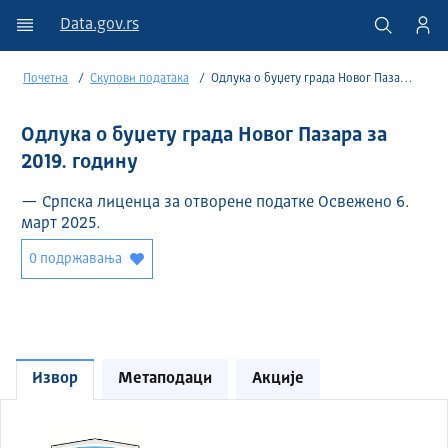
Data.gov.rs
Почетна
Скупови података
Одлука о буџету града Новог Пазара за 2019. годину
Одлука о буџету града Новог Пазара за
2019. годину
— Српска лиценца за отворене податке Освежено 6.
март 2025.
0 подржавања
Извор
Метаподаци
Акције