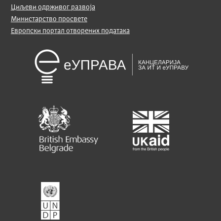
Циљеви одрживог развоја
Министарство просвете
Европски портал отворених података