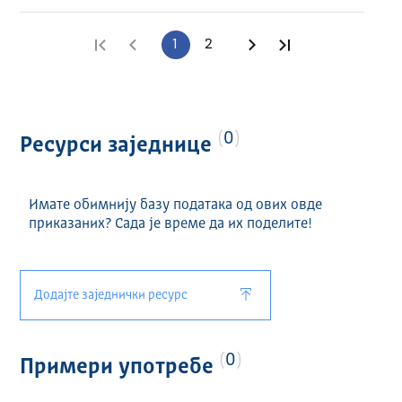
Прва страница
Претходна страница
1
2
Следећа страница
Последња стра
0
Ресурси заједнице
Имате обимнију базу података од ових овде
приказаних? Сада је време да их поделите!
Додајте заједнички ресурс
0
Примери употребе