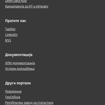
Open Data Hub
Канцеларија за ИТ и еУправу
Пратите нас
Twitter
LinkedIn
RSS
Документација
АПИ документација
Услови коришћења
Други портали
Повереник
ГеоСрбија
Републички завод за статистику