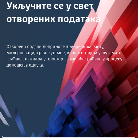
Укључите се у свет
отворених података
Отворени подаци доприносе привредном расту,
модернизацији јавне управе, квалитетнијим услугама за
грађане, и отварају простор за учешће грађане у процесу
доношења одлука.