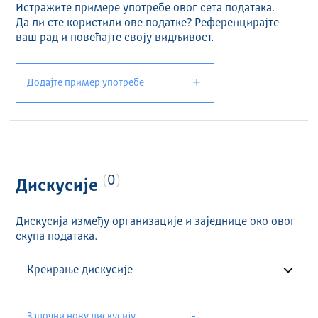
Истражите примере употребе овог сета података.
Да ли сте користили ове податке? Референцирајте
ваш рад и повећајте своју видљивост.
Додајте пример употребе
0
Дискусије
Дискусија између организације и заједнице око овог
скупа података.
Започни нову дискусију