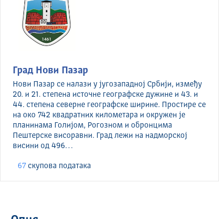
Град Нови Пазар
Нови Пазар се налази у југозападној Србији, између
20. и 21. степена источне географске дужине и 43. и
44. степена северне географске ширине. Простире се
на око 742 квадратних километара и окружен је
планинама Голијом, Рогозном и обронцима
Пештерске висоравни. Град лежи на надморској
висини од 496…
67
скуповa података