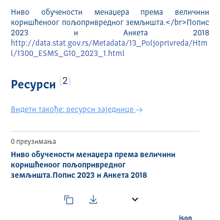
Ниво обучености менаџера према величини
коришћеноог пољопривредног земљишта.</br>Попис
2023 и Анкета 2018
http://data.stat.gov.rs/Metadata/13_Poljoprivreda/Htm
l/1300_ESMS_G10_2023_1.html
2
Ресурси
Видети такође: ресурси заједнице
0 преузимања
Ниво обучености менаџера према величини
коришћеноог пољопривредног
земљишта.Попис 2023 и Анкета 2018
json