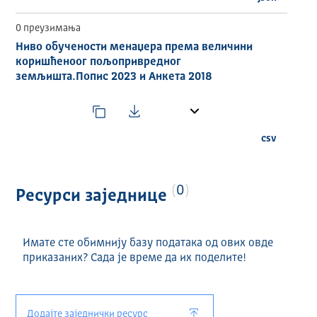
0 преузимања
Ниво обучености менаџера према величини
коришћеноог пољопривредног
земљишта.Попис 2023 и Анкета 2018
csv
0
Ресурси заједнице
Имате сте обимнију базу података од ових овде
приказаних? Сада је време да их поделите!
Додајте заједнички ресурс