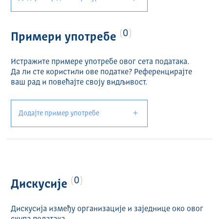
0
Примери употребе
Истражите примере употребе овог сета података.
Да ли сте користили ове податке? Референцирајте
ваш рад и повећајте своју видљивост.
Додајте пример употребе
0
Дискусије
Дискусија између организације и заједнице око овог