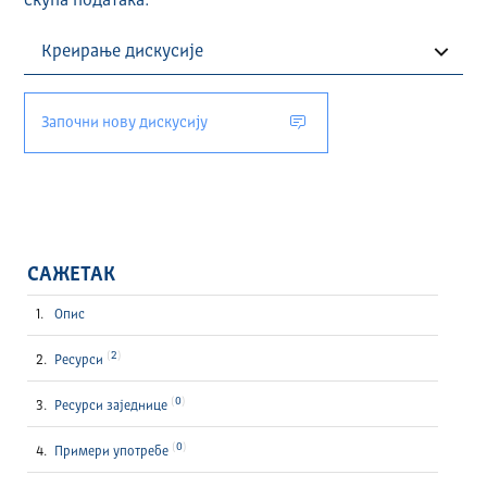
скупа података.
Започни нову дискусију
САЖЕТАК
Опис
2
Ресурси
0
Ресурси заједнице
0
Примери употребе