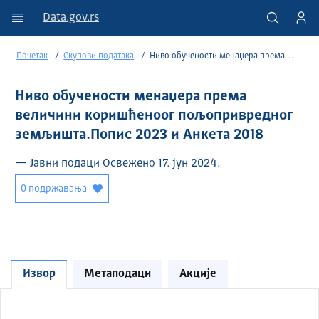
Data.gov.rs
Почетак
Скупови података
Ниво обучености менаџера према величини коришћеноог пољопривредног земљишта.Попис 2023 и Анкета 2018
Ниво обучености менаџера према
величини коришћеноог пољопривредног
земљишта.Попис 2023 и Анкета 2018
— Јавни подаци Освежено 17. јун 2024.
0 подржавања
Извор
Метаподаци
Акције