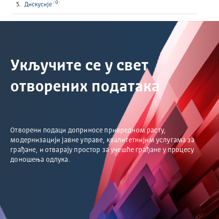
0
Дискусије
Укључите се у свет
отворених података
Отворени подаци доприносе привредном расту,
модернизацији јавне управе, квалитетнијим услугама за
грађане, и отварају простор за учешће грађане у процесу
доношења одлука.