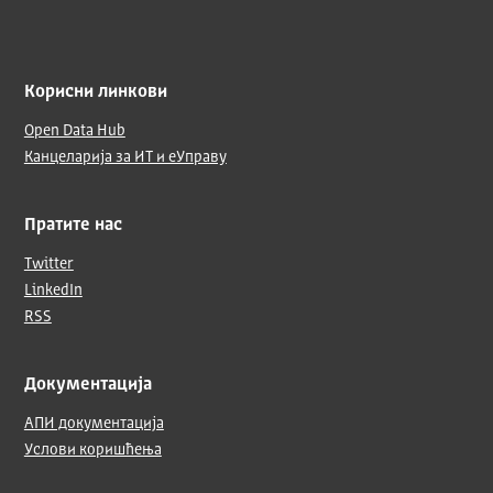
Корисни линкови
Open Data Hub
Канцеларија за ИТ и еУправу
Пратите нас
Twitter
LinkedIn
RSS
Документација
АПИ документација
Услови коришћења