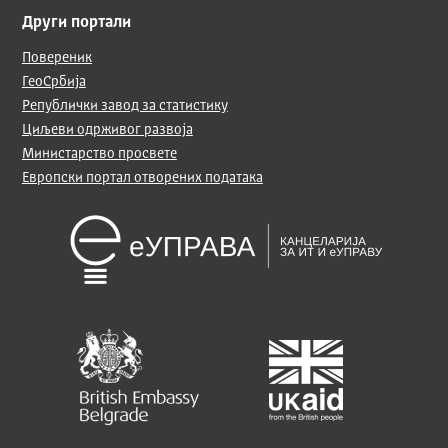
Други портали
Повереник
ГеоСрбија
Републички завод за статистику
Циљеви одрживог развоја
Министарство просвете
Европски портал отворених података