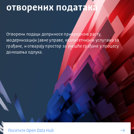
отворених података
Отворени подаци доприносе привредном расту,
модернизацији јавне управе, квалитетнијим услугама за
грађане, и отварају простор за учешће грађане у процесу
доношења одлука.
Посетите Open Data Hub