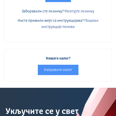
Заборавили сте лозинку?
Ресетујте лозинку
Нисте примили мејл са инструкцијама?
Пошаљи
инструкције поново
Немате налог?
Направите налог
Укључите се у свет