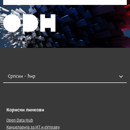
Корисни линкови
Open Data Hub
Канцеларија за ИТ и еУправу