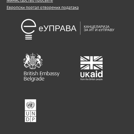
Министарство просвете
Европски портал отворених података