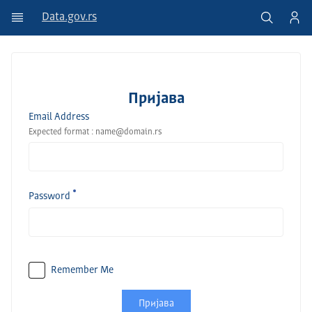
Data.gov.rs
Пријава
Email Address
Expected format : name@domain.rs
Password
Remember Me
Пријава