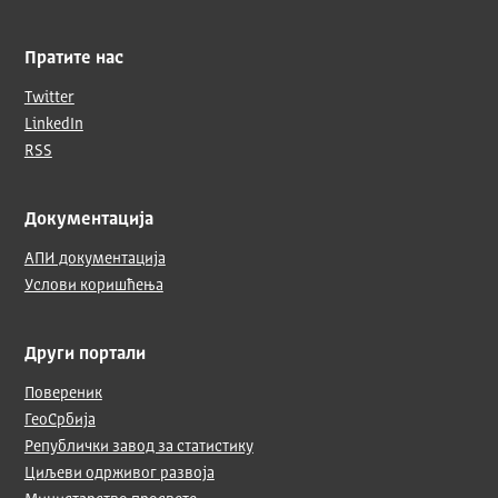
Пратите нас
Twitter
LinkedIn
RSS
Документација
АПИ документација
Услови коришћења
Други портали
Повереник
ГеоСрбија
Републички завод за статистику
Циљеви одрживог развоја