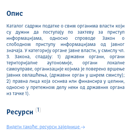
Опис
Каталог садржи податке о свим органима власти који
су дужни да поступају по захтеву за приступ
информацијама, односно спроводе Закон о
слободном приступу информацијама од јавног
значаја. У категорију органе јавне власти, у смислу чл.
3. Закона, спадају: 1) државни органи, органи
територијалне аутономије, органи локалне
самоуправе, организације којима је поверено вршење
јавних овлашћења, (државни орган у ширем смислу);
2) правна лица која оснива или финансира у целини,
односно у претежном делу неки од државних органа
из тачке 1).
1
Ресурси
Видети такође: ресурси заједнице