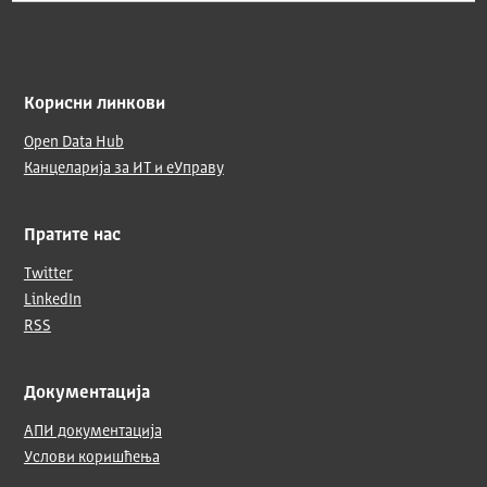
Корисни линкови
Open Data Hub
Канцеларија за ИТ и еУправу
Пратите нас
Twitter
LinkedIn
RSS
Документација
АПИ документација
Услови коришћења