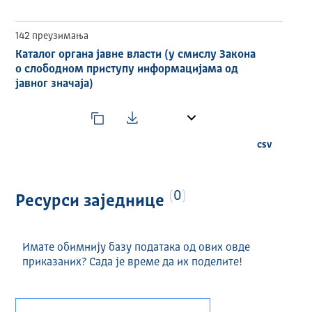
142 преузимања
Каталог органа јавне власти (у смислу Закона
о слободном приступу информацијама од
јавног значаја)
csv
0
Ресурси заједнице
Имате обимнију базу података од ових овде
приказаних? Сада је време да их поделите!