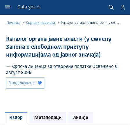
Data.gov.rs
Почетна
Скупови података
Каталог органа јавне власти (у смислу Закона о слободном приступу информацијама од јавног значаја)
Каталог органа јавне власти (у смислу
Закона о слободном приступу
информацијама од јавног значаја)
— Српска лиценца за отворене податке Освежено 6.
август 2026.
0 подржавања
Извор
Метаподаци
Акције