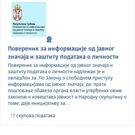
Повереник за информације од јавног
значаја и заштиту података о личности
Повереник за информације од јавног значаја и
заштиту података о личности надлежан је и
овлашћен за: По Закону о слободном приступу
информацијама од јавног значаја, да: прати
поштовање обавеза органа власти утврђених овим
законом и извештава јавност и Народну скупштину о
томе; даје иницијативу за…
17
скуповa података