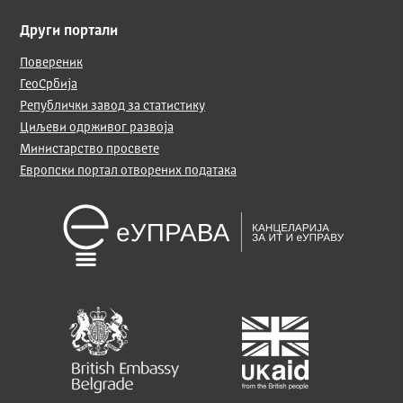
Други портали
Повереник
ГеоСрбија
Републички завод за статистику
Циљеви одрживог развоја
Министарство просвете
Европски портал отворених података