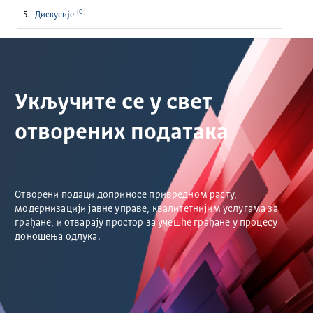
0
Дискусије
Укључите се у свет
отворених података
Отворени подаци доприносе привредном расту,
модернизацији јавне управе, квалитетнијим услугама за
грађане, и отварају простор за учешће грађане у процесу
доношења одлука.