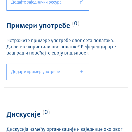
Додајте заједнички ресурс
0
Примери употребе
Истражите примере употребе овог сета података.
Да ли сте користили ове податке? Референцирајте
ваш рад и повећајте своју видљивост.
Додајте пример употребе
0
Дискусије
Дискусија између организације и заједнице око овог