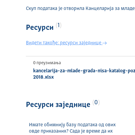
Скуп података је отворила Канцеларија за младе
1
Ресурси
Видети такође: ресурси заједнице
0 преузимања
kancelarija-za-mlade-grada-nisa-katalog-poz
2018.xlsx
0
Ресурси заједнице
Имате обимнију базу података од ових
овде приказаних? Сада је време да их