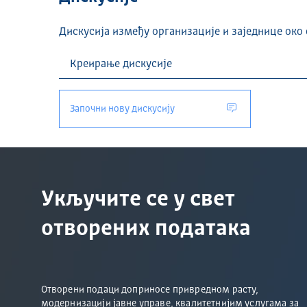
Дискусија између организације и заједнице око 
Започни нову дискусију
Укључите се у свет
отворених података
Отворени подаци доприносе привредном расту,
модернизацији јавне управе, квалитетнијим услугама за