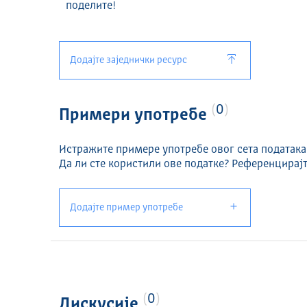
поделите!
Додајте заједнички ресурс
0
Примери употребе
Истражите примере употребе овог сета података
Да ли сте користили ове податке? Референцирајт
Додајте пример употребе
0
Дискусије