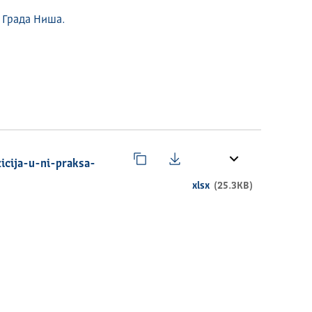
 Града Ниша.
icija-u-ni-praksa-
xlsx
(25.3KB)