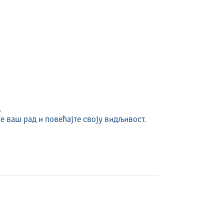
.
е ваш рад и повећајте своју видљивост.