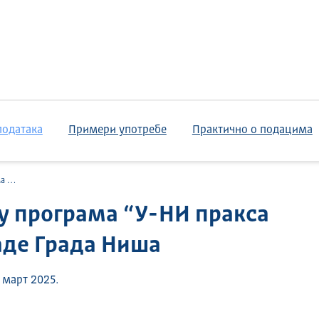
података
Примери употребе
Практично о подацима
Ниша
ру програма “У-НИ пракса
аде Града Ниша
 март 2025.