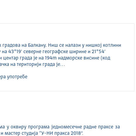
их градова на Балкану. Ниш се налази у нишкој котлини
 на 43°19′ северне географске ширине и 21°54′
и центар града је на 194m надморске висине (код
ачка на територији града је…
ра употребе
ма у оквиру програма једномесечне радне праксе за
 мастер студија “У-НИ пракса 2018”.