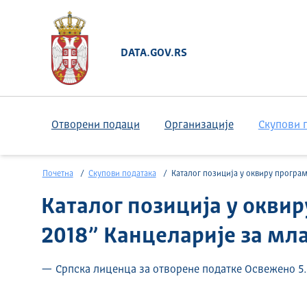
DATA.GOV.RS
Отворени подаци
Организације
Скупови 
Почетна
Скупови података
Каталог позиција у оквиру програма “У-НИ пракса 2018” Канцеларије за младе Града 
Каталог позиција у окви
2018” Канцеларије за мл
— Српска лиценца за отворене податке Освежено 5.