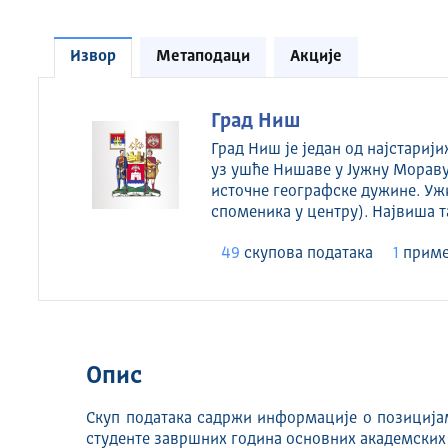
Извор
Метаподаци
Акције
Град Ниш
Град Ниш је један од најстариј
уз ушће Нишаве у Јужну Мораву
источне географске дужине. Уж
споменика у центру). Највиша т
49
скуповa података
1
приме
Опис
Скуп података садржи информације о позиција
студенте завршних година основних академских и