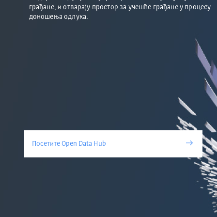
грађане, и отварају простор за учешће грађане у процесу
доношења одлука.
Посетите Open Data Hub