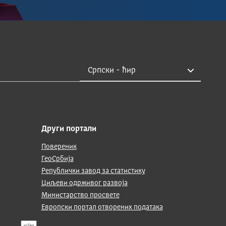
Други портали
Повереник
ГеоСрбија
Републички завод за статистику
Циљеви одрживог развоја
Министарство просвете
Европски портал отворених података