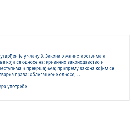
тврђен је у члану 9. Закона о министарствима и
е који се односе на: кривично законодавство и
еступима и прекршајима; припрему закона којим се
стварна права; облигационе односе;…
ра употребе