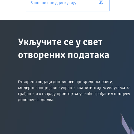
Започни нову дискусију
Методологија
Подаци су прикупљени из званичних евиденциј
скупа података:
Укључите се у свет
уклоњени су сви лични и идентификациони
старост је груписана у старосне категорије,
отворених података
односи између учиниоца и жртве су класиф
омогућено је евидентирање више жртава у о
Ограничења
Отворени подаци доприносе привредном расту,
модернизацији јавне управе, квалитетнијим услугама за
Подаци служе за статистичку и аналитичку 
грађане, и отварају простор за учешће грађане у процесу
Није могућа идентификација појединачних с
доношења одлука.
Формат и лиценца
Формат:
XLSX и CSV
Језик:
српски (ћирилично писмо)