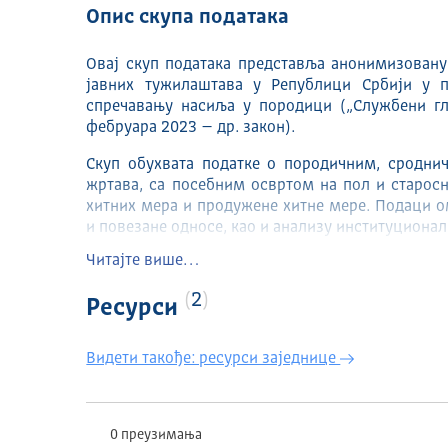
Опис скупа података
Овај скуп података представља анонимизовану
јавних тужилаштава у Републици Србији у 
спречавању насиља у породици („Службени гла
фебруара 2023 – др. закон).
Скуп обухвата податке о породичним, сродни
жртава, са посебним освртом на пол и старосн
хитних мера и продужене хитне мере. Подаци о
и повезане односе, као и анализу институциона
Читајте више…
Подаци се прикупљају и евидентирају кроз р
Србији, која у складу са својом надлежношћу 
2
Ресурси
података се пуни континуирано, у оквиру ред
врши у циљу статистичког, аналитичког и инфор
Видети такође: ресурси заједнице
Шта садржи скуп података
Скуп података садржи информације о:
0 преузимања