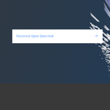
Лиценца:
Лиценца за коришћење података П
складу са чланом 26. Закона о електронској
``
Посетите Open Data Hub