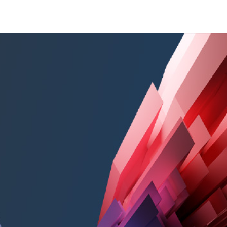
а основних јавних тужилаштава. У процесу припреме
 подаци,
иковани и стандардизовани,
квиру једног догађаја.
употребу.
лучајева или лица.