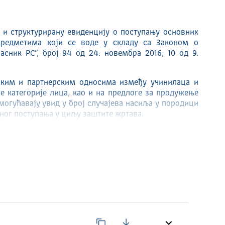
 и структурирану евиденцију о поступању основних
предметима који се воде у складу са Законом о
сник РС“, број 94 од 24. новембра 2016, 10 од 9.
чким и партнерским односима између учинилаца и
е категорије лица, као и на предлоге за продужење
могућавају увид у број случајева насиља у породици
лног поступања у циљу заштите жртава.
ад свих основних јавних тужилаштава у Републици
уносе и ажурирају податке у јединствену базу. База
овног поступања тужилаштава, а обрада података се
мативног приказа.