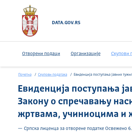
DATA.GOV.RS
Отворени подаци
Организације
Скупови 
Почетна
Скупови података
Евиденција поступања јавних тужилаштава по Закону о спречавању насиља у породици – подаци о жртвама, учиниоцима и хитним 
Евиденција поступања ја
Закону о спречавању нас
жртвама, учиниоцима и
— Српска лиценца за отворене податке Освежено 6. 