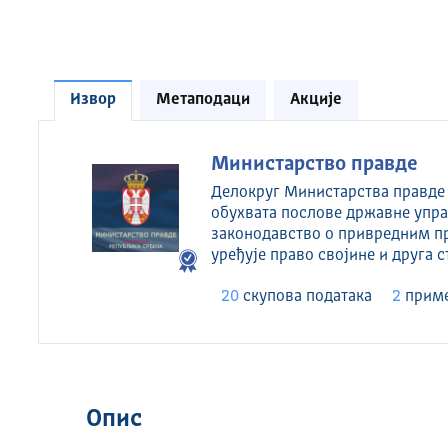
Извор
Метаподаци
Акције
Министарство правде
Делокруг Министарства правде у
обухвата послове државне управ
законодавство о привредним пр
уређује право својине и друга 
20
скуповa података
2
приме
Опис