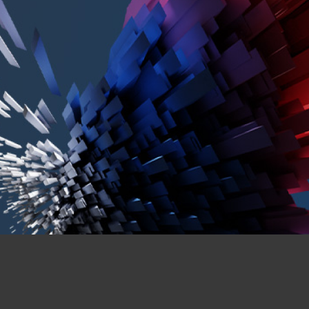
ортала отворених података Републике Србије, у
 управи („Службени гласник РС“, бр. 27/2018).