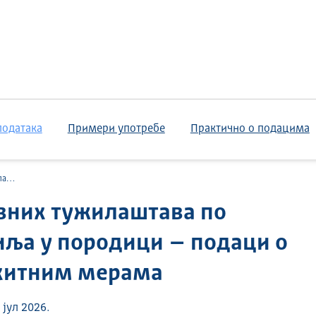
података
Примери употребе
Практично о подацима
мерама
вних тужилаштава по
иља у породици – подаци о
 хитним мерама
јул 2026.