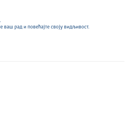
ачаја,
.
породици,
е ваш рад и повећајте своју видљивост.
публици Србији.
коном о спречавању насиља у породици.
ност
ија
а и њихова одељења