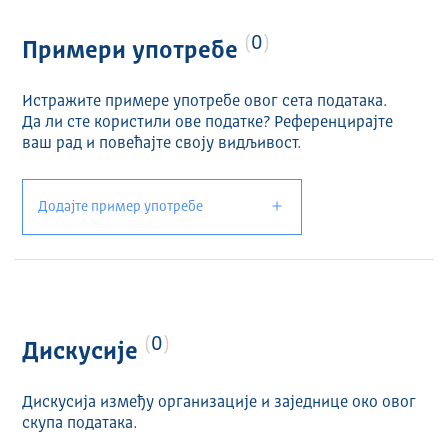
0
Примери употребе
Истражите примере употребе овог сета података.
Да ли сте користили ове податке? Референцирајте
ваш рад и повећајте своју видљивост.
Додајте пример употребе
0
Дискусије
Дискусија између организације и заједнице око овог
скупа података.