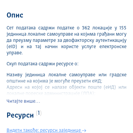
Опис
Сет података садржи податке о 362 локације у 155
јединица локалне самоуправе на којима грађани могу
да преузму параметре за двофакторску аутентикацију
(eID) и на тај начин користе услуге електронске
управе.
Скуп података садржи ресурсе о:
Називу јединица локалне самоуправе или градске
општине на којима је могуће преузети еИД;
Адреси на којој се налазе објекти поште (еИД) или
локалне пореске администрације (ЛПА);
Радном времену током радне недеље;
Читајте више…
Радном времену током суботе и недеље;
Геолокације објеката.
1
Ресурси
Сет се ажурира по потреби.
Видети такође: ресурси заједнице