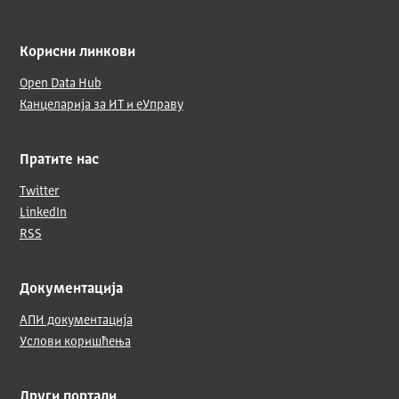
Корисни линкови
Open Data Hub
Канцеларија за ИТ и еУправу
Пратите нас
Twitter
LinkedIn
RSS
Документација
АПИ документација
Услови коришћења
Други портали