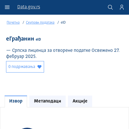
Data.gov.rs
Почетна
Скупови података
eID
еГрађанин
eID
— Српска лиценца за отворене податке Освежено 27.
фебруар 2025.
0 подржавања
Извор
Метаподаци
Акције