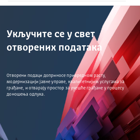
Укључите се у свет
отворених података
Отворени подаци доприносе привредном расту,
модернизацији јавне управе, квалитетнијим услугама за
грађане, и отварају простор за учешће грађане у процесу
доношења одлука.