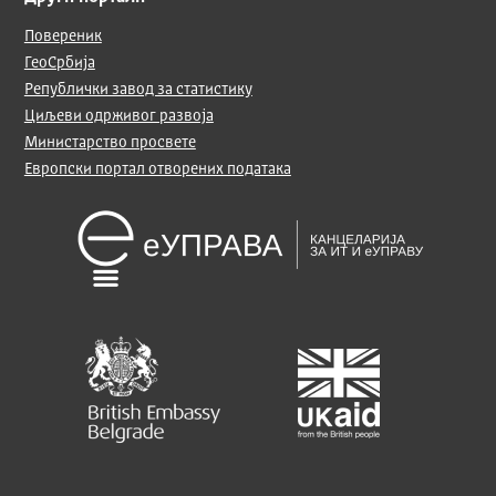
Повереник
ГеоСрбија
Републички завод за статистику
Циљеви одрживог развоја
Министарство просвете
Европски портал отворених података