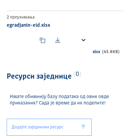
Извор: Канцеларија за информационе технологије и
електронску управу
2 преузимања
egradjanin-eid.xlsx
xlsx
(45.8KB)
0
Ресурси заједнице
Имате обимнију базу података од ових овде
приказаних? Сада је време да их поделите!
Додајте заједнички ресурс