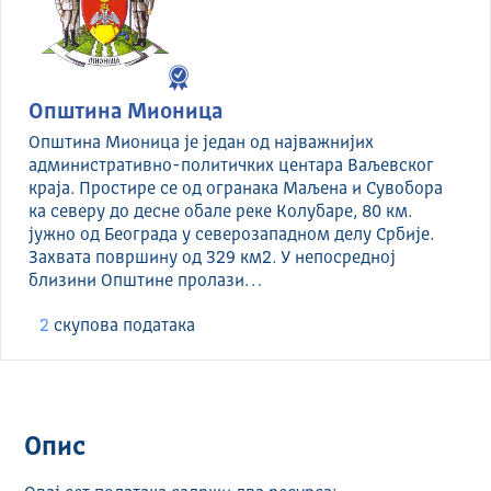
Општина Мионица
Општина Мионица је један од најважнијих
административно-политичких центара Ваљевског
краја. Простире се од огранака Маљена и Сувобора
ка северу до десне обале реке Колубаре, 80 км.
јужно од Београда у северозападном делу Србије.
Захвата површину од 329 км2. У непосредној
близини Општине пролази…
2
скуповa података
Опис