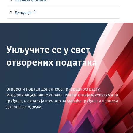
Примери употребе
0
Дискусије
Укључите се у свет
отворених података
Отворени подаци доприносе привредном расту,
модернизацији јавне управе, квалитетнијим услугама за
грађане, и отварају простор за учешће грађане у процесу
доношења одлука.