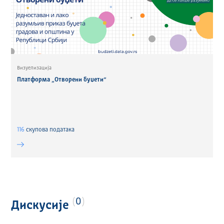
Визуелизација
Платформа „Отворени буџети“
116
скуповa података
0
Дискусије