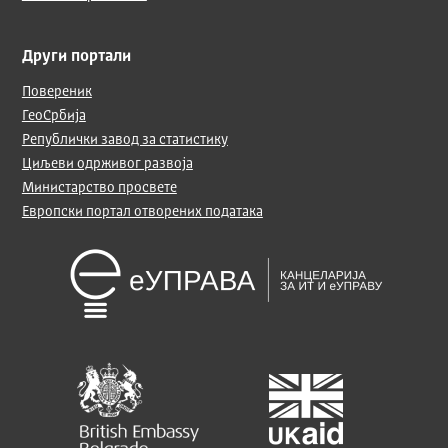
Други портали
Повереник
ГеоСрбија
Републички завод за статистику
Циљеви одрживог развоја
Министарство просвете
Европски портал отворених података