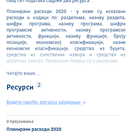
Овај сет података садржи два ресурса:
Планирани расходи 2020 - у коме су исказани
расходи и издаци по: разделима, називу раздела,
шифри програма, називу програма, шифри
програмске активности, називу програмске
активности, функцији, називу функције, броју
позиције, економској класификацији, назив
економске класификације, средства из буџета,
средства из сопствених извора и средства из
додатних извора. Приказани подаци су у динарима.
Планирани приходи 2020 - у коме су исказани
Читајте више…
приходи и примања и то по класама, називу класе,
категорији, називу категорије, групи, називу групе,
2
Ресурси
економској класи, називу економске класе, средства
из буџета, средства из сопствених извора и средства
Видети такође: ресурси заједнице
из додатних извора. Приказани подаци су у динарима.
Визуализација прихода
Визуализација расхода
0 преузимања
Планирани расходи 2020
ИЗДАВАЧ