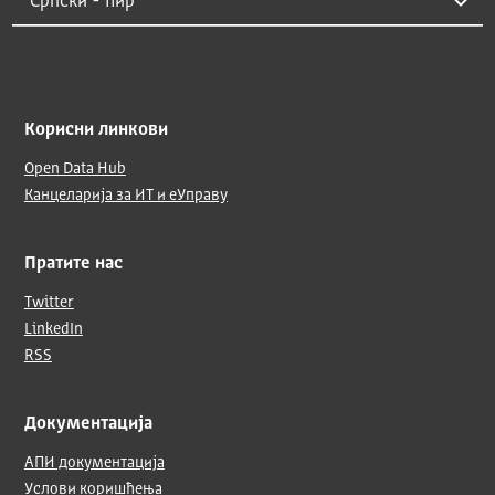
Корисни линкови
Open Data Hub
Канцеларија за ИТ и еУправу
Пратите нас
Twitter
LinkedIn
RSS
Документација
АПИ документација
Услови коришћења