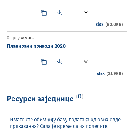
Општина Мионица
ТЕМАТСКА ОБЛАСТ
xlsx
(82.0KB)
ECON
0 преузимања
ВРЕМЕНСКИ ОБУХВАТ
Планирани приходи 2020
2020
ГЕОГРАФСКИ ОБУХВАТ
xlsx
(21.9KB)
Република Србија
УЧЕСТАЛОСТ АЖУРИРАЊА
0
Ресурси заједнице
Годишње
ДИСТРИБУЦИЈЕ
Имате сте обимнију базу података од ових овде
Назив и формат ресурса:
приказаних? Сада је време да их поделите!
Планирани расходи 2020 (XLSX)