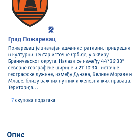
Град Пожаревац
Пожаревац је значајан административни, привредни
и културни центар источне Србије, у оквиру
Браничевског округа. Налази се између 44°36′33″
северне географске ширине и 21°10′34″ источне
географске дужине, између Дунава, Велике Мораве и
Млаве, близу важних путних и железничких праваца.
Територија…
7
скуповa података
Опис