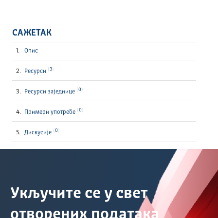
САЖЕТАК
Опис
3
Ресурси
0
Ресурси заједнице
0
Примери употребе
0
Дискусије
Укључите се у свет
отворених података