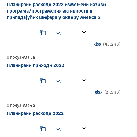
из буџета, средства из сопствених извора и средства
Планирани расходи 2022 измењени називи
из додатних извора. Приказани подаци су у динарима.
програма/програмских активности и
припадајућих шифара у оквиру Анекса 5
Визуализација прихода
Визуализација расхода
ИЗДАВАЧ
xlsx
(43.2KB)
Град Пожаревац
0 преузимања
ТЕМАТСКА ОБЛАСТ
Планирани приходи 2022
ECON
ВРЕМЕНСКИ ОБУХВАТ
xlsx
(21.5KB)
2022
ГЕОГРАФСКИ ОБУХВАТ
0 преузимања
Планирани расходи 2022
Република Србија
УЧЕСТАЛОСТ АЖУРИРАЊА