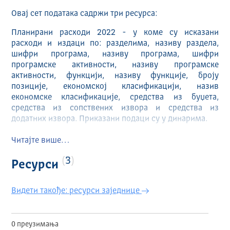
Овај сет података садржи три ресурса:
Планирани расходи 2022 - у коме су исказани
расходи и издаци по: разделима, називу раздела,
шифри програма, називу програма, шифри
програмске активности, називу програмске
активности, функцији, називу функције, броју
позиције, економској класификацији, назив
економске класификације, средства из буџета,
средства из сопствених извора и средства из
додатних извора. Приказани подаци су у динарима.
Планирани расходи 2022 измењени називи програма/
Читајте више…
програмских активности и припадајућих шифара у
оквиру Анекса 5 - подразумева измењену верзију
3
Ресурси
ресурса ,,Планирани расходи 2022".
Планирани приходи 2022 - у коме су исказани
Видети такође: ресурси заједнице
приходи и примања и то по класама, називу класе,
категорији, називу категорије, групи, називу групе,
економској класи, називу економске класе, средства
0 преузимања