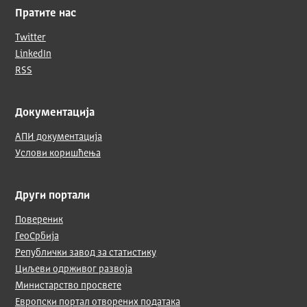
Пратите нас
Twitter
LinkedIn
RSS
Документација
АПИ документација
Услови коришћења
Други портали
Повереник
ГеоСрбија
Републички завод за статистику
Циљеви одрживог развоја
Министарство просвете
Европски портал отворених података