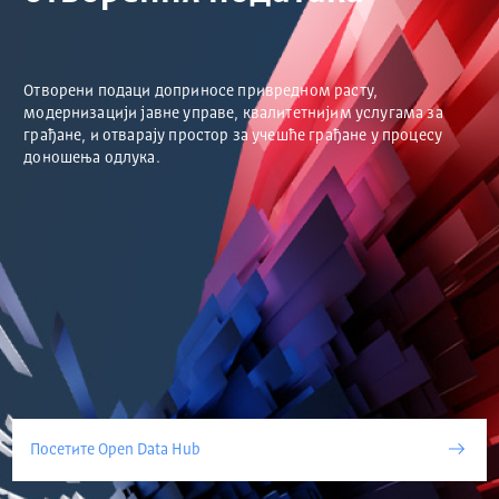
Отворени подаци доприносе привредном расту,
модернизацији јавне управе, квалитетнијим услугама за
грађане, и отварају простор за учешће грађане у процесу
доношења одлука.
Посетите Open Data Hub