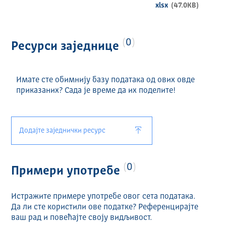
Годишње
xlsx
(47.0KB)
ДИСТРИБУЦИЈЕ
Назив и формат ресурса:
0
Ресурси заједнице
Планирани расходи 2022 (XLSX)
Планирани расходи 2022 измењени називи
Имате сте обимнију базу података од ових овде
програма/програмских активности и
приказаних? Сада је време да их поделите!
припадајућих шифара у оквиру Анекса 5 (XLSX)
Планирани приходи 2022 (XLSX)
Додајте заједнички ресурс
0
Примери употребе
Истражите примере употребе овог сета података.
Да ли сте користили ове податке? Референцирајте
ваш рад и повећајте своју видљивост.