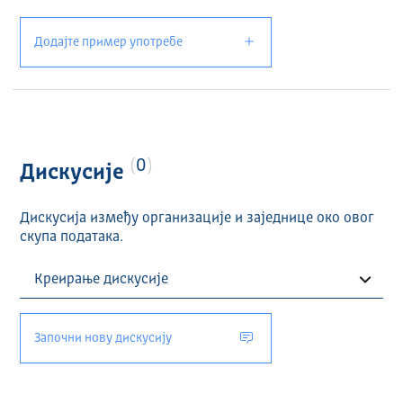
Додајте пример употребе
0
Дискусије
Дискусија између организације и заједнице око овог
скупа података.
Започни нову дискусију