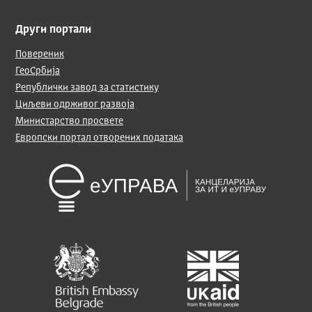
Други портали
Повереник
ГеоСрбија
Републички завод за статистику
Циљеви одрживог развоја
Министарство просвете
Европски портал отворених података