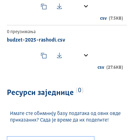
csv
(7.5KB)
0 преузимања
budzet-2025-rashodi.csv
csv
(27.6KB)
0
Ресурси заједнице
Имате сте обимнију базу података од ових овде
приказаних? Сада је време да их поделите!