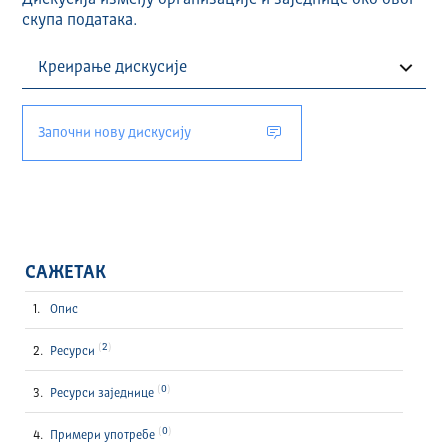
Дискусија између организације и заједнице око овог
скупа података.
Започни нову дискусију
САЖЕТАК
Опис
2
Ресурси
0
Ресурси заједнице
0
Примери употребе