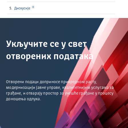
0
Дискусије
Укључите се у свет
отворених података
Отворени подаци доприносе привредном расту,
модернизацији јавне управе, квалитетнијим услугама за
грађане, и отварају простор за учешће грађане у процесу
доношења одлука.