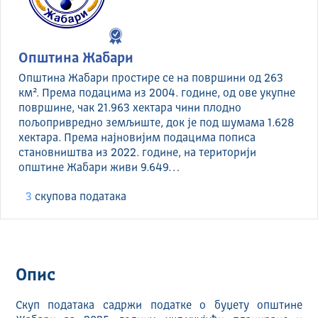
Општина Жабари
Општина Жабари простире се на површини од 263
км². Према подацима из 2004. године, од ове укупне
површине, чак 21.963 хектара чини плодно
пољопривредно земљиште, док је под шумама 1.628
хектара. Према најновијим подацима пописа
становништва из 2022. године, на територији
општине Жабари живи 9.649…
3
скуповa података
Опис
Скуп података садржи податке о буџету општине