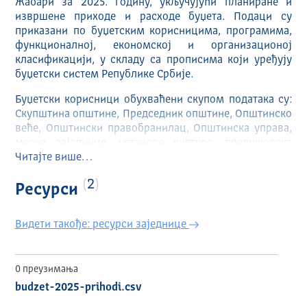
Жабари за 2025. годину, укључујући планиране и
извршене приходе и расходе буџета. Подаци су
приказани по буџетским корисницима, програмима,
функционалној, економској и организационој
класификацији, у складу са прописима који уређују
буџетски систем Републике Србије.
Буџетски корисници обухваћени скупом података су:
Скупштина општине, Председник општине, Општинско
веће, Општински правобранилац, Општинска управа,
месне заједнице, установе културе, предшколска
установа и туристичка организација.
Читајте више…
Скуп података омогућава увид у расподелу и
2
Ресурси
извршење буџетских средстава општине Жабари
током 2024. године и намењен је грађанима,
Видети такође: ресурси заједнице
истраживачима, организацијама цивилног друштва,
медијима и другим заинтересованим корисницима.
0 преузимања
budzet-2025-prihodi.csv