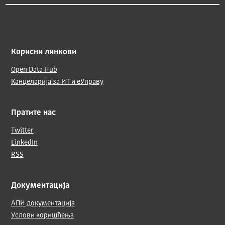
Корисни линкови
Open Data Hub
Канцеларија за ИТ и еУправу
Пратите нас
Twitter
LinkedIn
RSS
Документација
АПИ документација
Услови коришћења