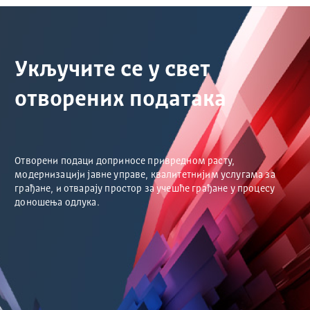
Укључите се у свет
отворених података
Отворени подаци доприносе привредном расту,
модернизацији јавне управе, квалитетнијим услугама за
грађане, и отварају простор за учешће грађане у процесу
доношења одлука.