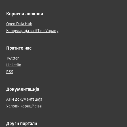
Корисни линкови
Open Data Hub
Канцеларија за ИТ и еУправу
Пратите нас
Twitter
LinkedIn
RSS
Документација
АПИ документација
Услови коришћења
Други портали