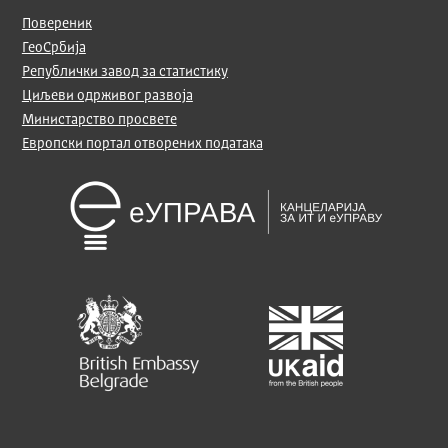
Повереник
ГеоСрбија
Републички завод за статистику
Циљеви одрживог развоја
Министарство просвете
Европски портал отворених података