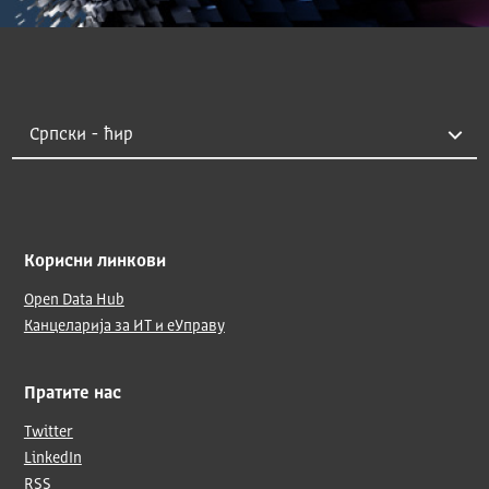
Корисни линкови
Open Data Hub
Канцеларија за ИТ и еУправу
Пратите нас
Twitter
LinkedIn
RSS