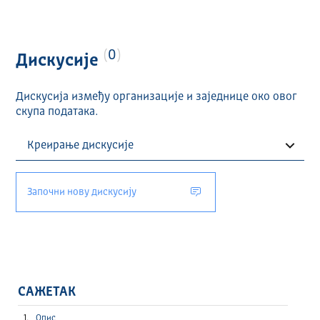
0
Дискусије
Дискусија између организације и заједнице око овог
скупа података.
Започни нову дискусију
САЖЕТАК
Опис