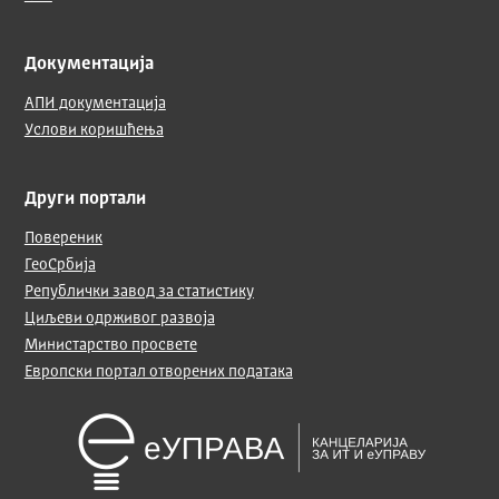
Документација
АПИ документација
Услови коришћења
Други портали
Повереник
ГеоСрбија
Републички завод за статистику
Циљеви одрживог развоја
Министарство просвете
Европски портал отворених података