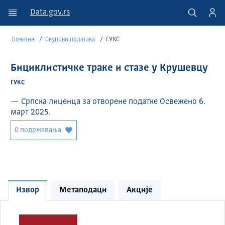
Data.gov.rs
Почетна
Скупови података
ГУКС
Бициклистичке траке и стазе у Крушевцу
ГУКС
— Српска лиценца за отворене податке Освежено 6.
март 2025.
0 подржавања
Извор
Метаподаци
Акције