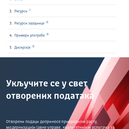
1
Ресурси
0
Ресурси заједнице
0
Примери употребе
0
Дискусије
Укључите се у свет
отворених података
Отворени подаци доприносе привредном расту,
модернизацији јавне управе, квалитетнијим услугама за