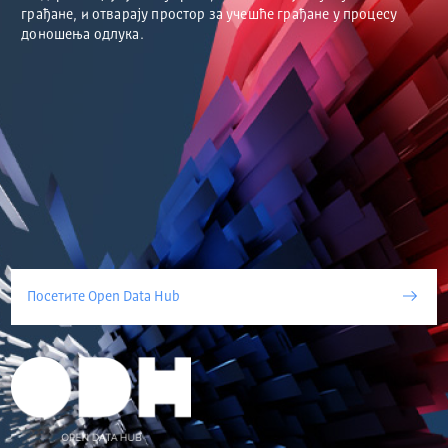
грађане, и отварају простор за учешће грађане у процесу
доношења одлука.
Посетите Open Data Hub