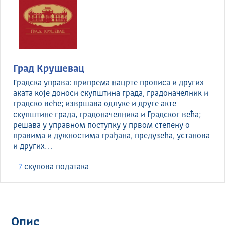
Град Крушевац
Градска управа: припрема нацрте прописа и других
аката које доноси скупштина града, градоначелник и
градско веће; извршава одлуке и друге акте
скупштине града, градоначелника и Градског већа;
решава у управном поступку у првом степену о
правима и дужностима грађана, предузећа, установа
и других…
7
скуповa података
Опис