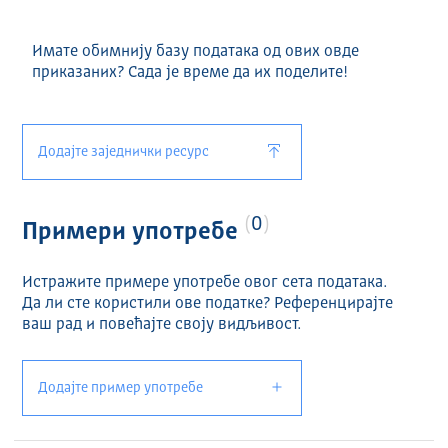
Имате обимнију базу података од ових овде
приказаних? Сада је време да их поделите!
Додајте заједнички ресурс
0
Примери употребе
Истражите примере употребе овог сета података.
Да ли сте користили ове податке? Референцирајте
ваш рад и повећајте своју видљивост.
Додајте пример употребе