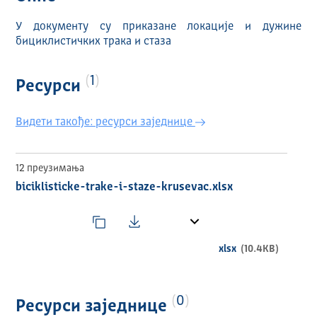
У документу су приказане локације и дужине
бициклистичких трака и стаза
1
Ресурси
Видети такође: ресурси заједнице
12 преузимања
biciklisticke-trake-i-staze-krusevac.xlsx
xlsx
(10.4KB)
0
Ресурси заједнице