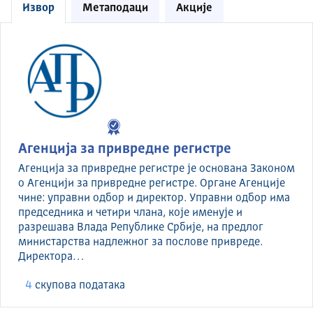
Извор
Метаподаци
Акције
Агенција за привредне регистре
Агенција за привредне регистре је основана Законом
о Агенцији за привредне регистре. Органе Агенције
чине: управни одбор и директор. Управни одбор има
председника и четири члана, које именује и
разрешава Влада Републике Србије, на предлог
министарства надлежног за послове привреде.
Директора…
4
скуповa података