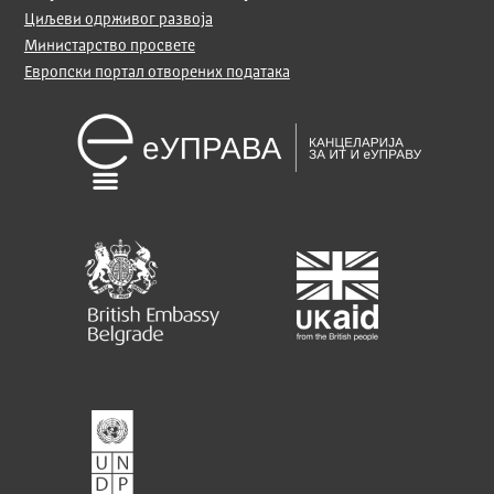
Циљеви одрживог развоја
Министарство просвете
Европски портал отворених података