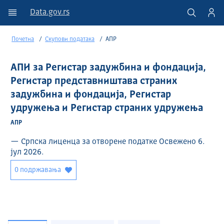
Data.gov.rs
Почетна
Скупови података
АПР
АПИ за Регистар задужбина и фондација,
Регистар представништава страних
задужбина и фондација, Регистар
удружења и Регистар страних удружења
АПР
— Српска лиценца за отворене податке Освежено 6.
јул 2026.
0 подржавања