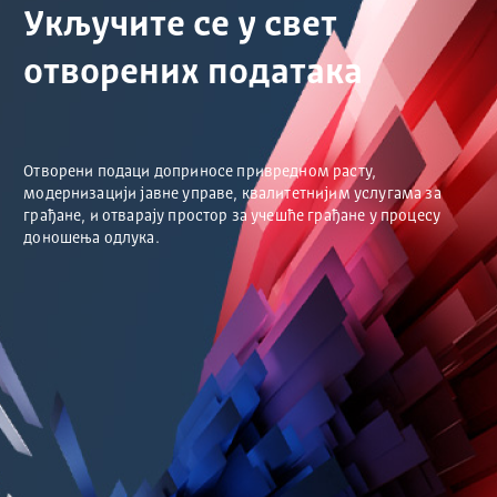
Укључите се у свет
отворених података
Отворени подаци доприносе привредном расту,
модернизацији јавне управе, квалитетнијим услугама за
грађане, и отварају простор за учешће грађане у процесу
доношења одлука.