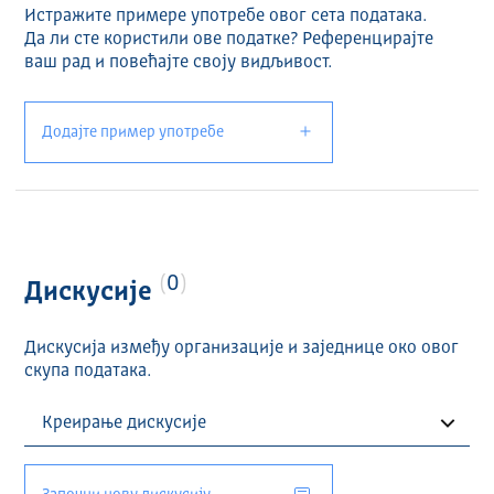
Скуп података је објављен у складу са спроведеном
Истражите примере употребе овог сета података.
уредбом Комисије (ЕУ) 2023/138 о успостављању
Да ли сте користили ове податке? Референцирајте
листе посебних скупова података високе вредности.
ваш рад и повећајте своју видљивост.
Машински читљив опис
Додајте пример употребе
Пун машински читљив опис скупа података доступан
је преко HVD
metadata
endpoint-а.
0
Дискусије
Дискусија између организације и заједнице око овог
скупа података.