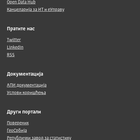
Open Data Hub
Канцеларија за ИТ и еУправу
Пратите нас
Twitter
LinkedIn
RSS
Документација
АПИ документација
Услови коришћења
Други портали
Повереник
ГеоСрбија
Републички завод за статистику