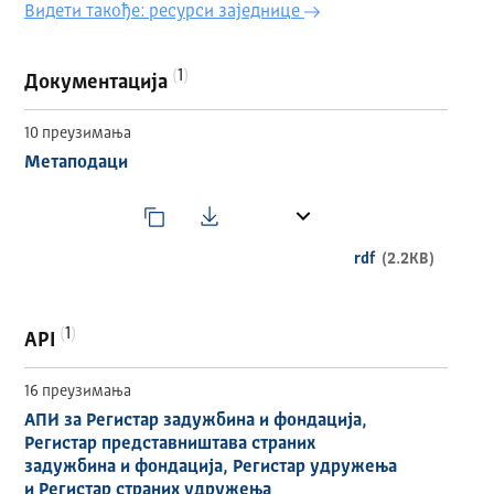
идентификационе и регистрационе податке о
Видети такође: ресурси заједнице
правном лицу
назив организације
податке о седишту и делатности организације
1
Документација
датум оснивања организације
податак о типу правног лица - удружење,
10 преузимања
задужбина или фондација
Метаподаци
податке о областима остваривања циљева
организације - назив области и опис области
деловања организације.
ИЗДАВАЧ
rdf
(2.2KB)
Агенција за привредне регистре
ТЕМАТСКА ОБЛАСТ
1
API
GOVE
16 преузимања
HVD КАТЕГОРИЈА
АПИ за Регистар задужбина и фондација,
Регистар представништава страних
Предузећа и власништво над предузећима
задужбина и фондација, Регистар удружења
и Регистар страних удружења