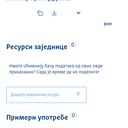
ВРЕМЕНСКИ ОБУХВАТ
Од 30.04.2025.
ГЕОГРАФСКИ ОБУХВАТ
json
Република Србија
УЧЕСТАЛОСТ АЖУРИРАЊА
0
Ресурси заједнице
У реалном времену.
ДИСТРИБУЦИЈЕ
Имате обимнију базу података од ових овде
приказаних? Сада је време да их поделите!
Назив и формат ресурса:
АПИ за Регистар задужбина и фондација,
Регистар представништава страних задужбина и
Додајте заједнички ресурс
фондација, Регистар удружења и Регистар
страних удружења (JSON)
Метаподаци (RDF)
0
Примери употребе
Правни основ