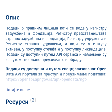
Опис
Подаци о правним лицима који се воде у Регистру
задужбина и фондација, Регистру представништава
страних задужбина и фондација, Регистру удружења и
Регистру страних удружења, а који су у статусу
активан, у поступку стечаја и у поступку ликвидације.
Подаци су доступни путем API сервиса и намењени су
за аутоматизовано преузимање и обраду.
Подаци су доступни и путем специјализованог Open
Data API портала за приступ и преузимање података:
https://openapi.apr.gov.rs/api/opendata/ngo
Фреквенција ажурирања: једном месечно.
Читајте више…
Структура скупа података обухвата:
2
Ресурси
датум пресека у ИСО формату (YYYY-MM-DD)