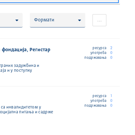
Формати
…
ресурса
2
 фондација, Регистар
употреба
0
подржавања
0
страних задужбина и
аја и у поступку
ресурса
1
употреба
0
подржавања
0
 са инвалидитетом у
социјална питања и садрже