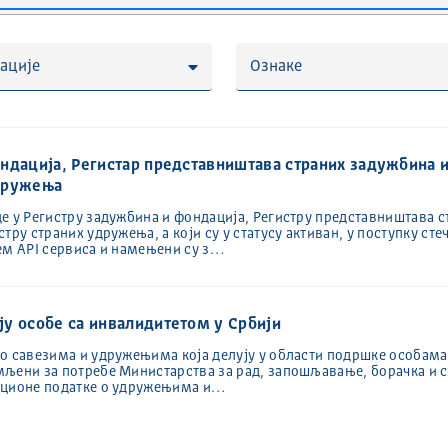
ације
Ознаке
ндација, Регистар представништава страних задужбина и
удружења
е у Регистру задужбина и фондација, Регистру представништава 
ру страних удружења, а који су у статусу активан, у поступку стеч
ем API сервиса и намењени су з…
у особе са инвалидитетом у Србији
о савезима и удружењима која делују у области подршке особама
мљени за потребе Министарства за рад, запошљавање, борачка и 
ационе податке о удружењима и…