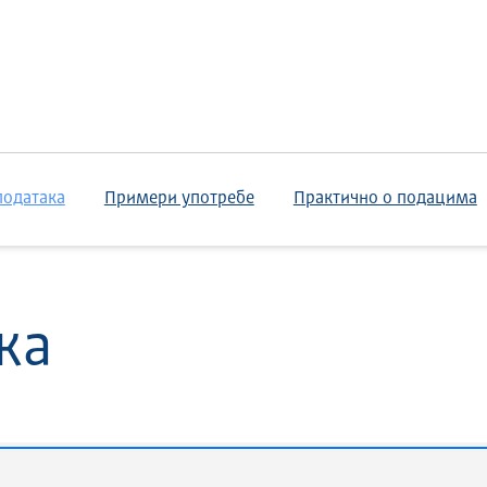
података
Примери употребе
Практично о подацима
ка