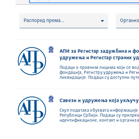
Распоред према...
Организ
АПИ за Регистар задужбина и фо
удружења и Регистар страних 
Подаци о правним лицима који се вод
фондација, Регистру удружења и Регист
ликвидације. Подаци су доступни пут
Савези и удружења која укључуј
Скуп података обухвата информације 
Републици Србији. Подаци су припре
идентификационе, контакт и организ