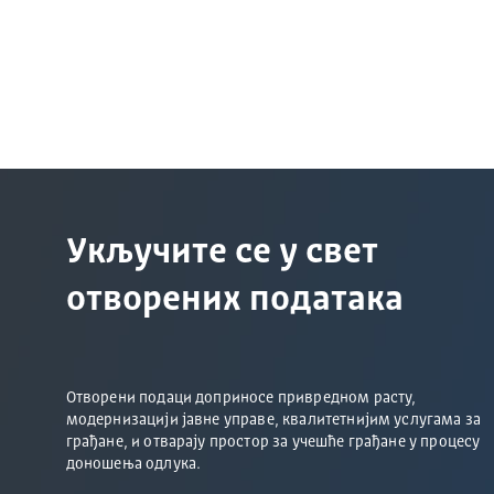
Укључите се у свет
отворених података
Отворени подаци доприносе привредном расту,
модернизацији јавне управе, квалитетнијим услугама за
грађане, и отварају простор за учешће грађане у процесу
доношења одлука.