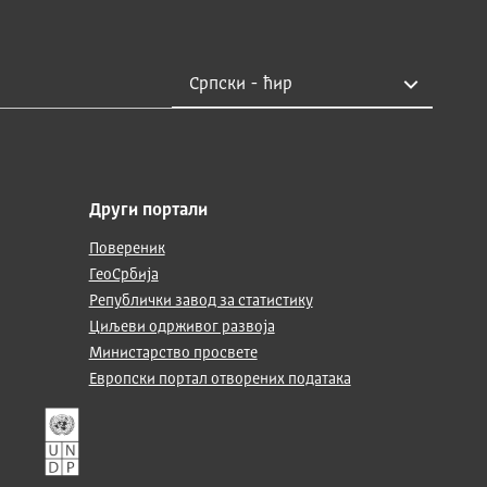
Други портали
Повереник
ГеоСрбија
Републички завод за статистику
Циљеви одрживог развоја
Министарство просвете
Европски портал отворених података