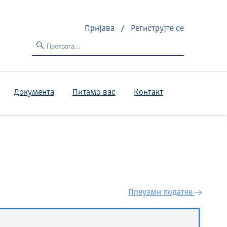
Пријава
/
Региструјте се
Документа
Питамо вас
Контакт
Преузми податкe