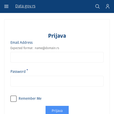
Data.gov.rs
Prijava
Email Address
Expected format : name@domain.rs
Password
Remember Me
Prijava