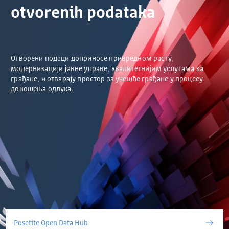
otvorenih podataka
Отворени подаци доприносе привредном расту,
модернизацији јавне управе, квалитетнијим услугама за
грађане, и отварају простор за учешће грађане у процесу
доношења одлука.
Posetite Open Data Hub