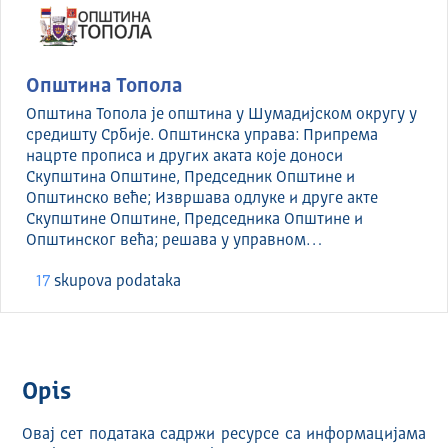
Општина Топола
Општина Топола је општина у Шумадијском округу у
средишту Србије. Општинска управа: Припрема
нацрте прописа и других аката које доноси
Скупштина Општине, Председник Општине и
Општинско веће; Извршава одлуке и друге акте
Скупштине Општине, Председника Општине и
Општинског већа; решава у управном…
17
skupova podataka
Opis
Овај сет података садржи ресурсе са информацијама