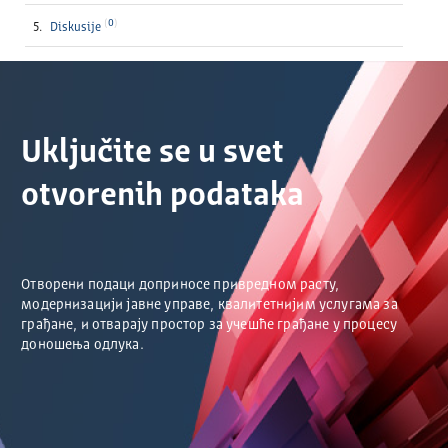
0
Diskusije
Uključite se u svet
otvorenih podataka
Отворени подаци доприносе привредном расту,
модернизацији јавне управе, квалитетнијим услугама за
грађане, и отварају простор за учешће грађане у процесу
доношења одлука.