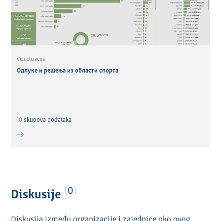
Vizuelizacija
Одлуке и решења из области спорта
10
skupova podataka
0
Diskusije
Diskusija između organizacije i zajednice oko ovog