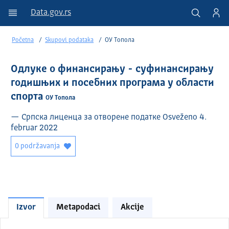
Data.gov.rs
Početna
Skupovi podataka
ОУ Топола
Одлуке о финансирању - суфинансирању
годишњих и посебних програма у области
спорта
ОУ Топола
— Српска лиценца за отворене податке Osveženo 4.
februar 2022
0 podržavanja
Izvor
Metapodaci
Akcije