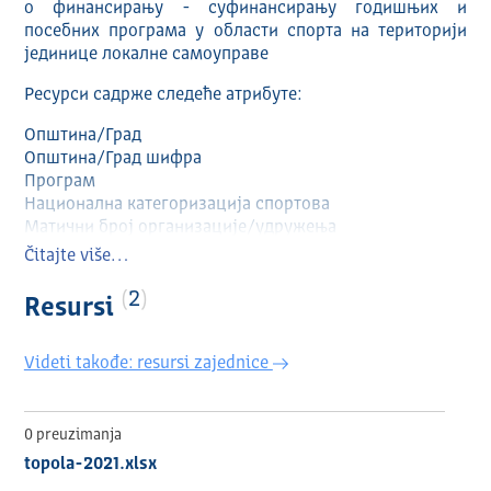
о финансирању - суфинансирању годишњих и
посебних програма у области спорта на територији
јединице локалне самоуправе
Ресурси садрже следеће атрибуте:
Општина/Град
Општина/Град шифра
Програм
Национална категоризација спортова
Матични број организације/удружења
Пун назив организације
Čitajte više…
Адреса организације
Седиште спортске организације
2
Resursi
Број одлуке/решења
Датум одлуке/решења
Videti takođe: resursi zajednice
Година
Програм/Сврха
Тражени износ средстава
Одобрен износ средстава
0 preuzimanja
topola-2021.xlsx