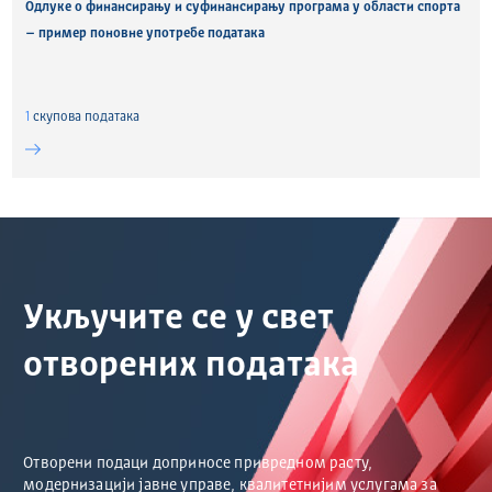
Одлуке о финансирању и суфинансирању програма у области спорта
– пример поновне употребе података
1
скуповa података
Укључите се у свет
отворених података
Отворени подаци доприносе привредном расту,
модернизацији јавне управе, квалитетнијим услугама за