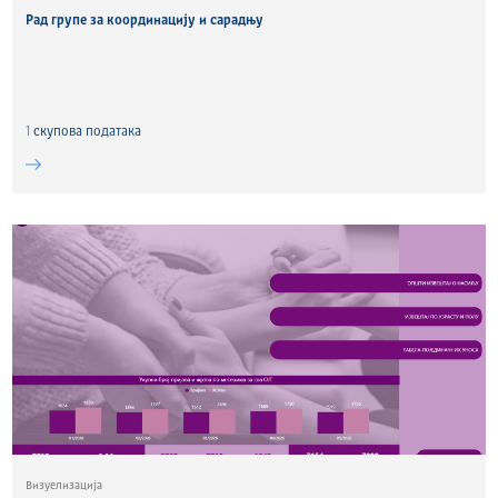
Рад групе за координацију и сарадњу
1
скуповa података
Визуелизација