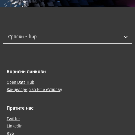
Корисни линкови
Open Data Hub
Канцеларија за ИТ и еУправу
Пратите нас
Twitter
LinkedIn
RSS