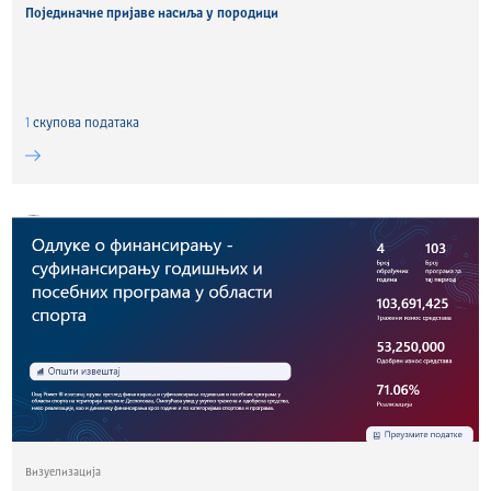
Појединачне пријаве насиља у породици
1
скуповa података
Визуелизација