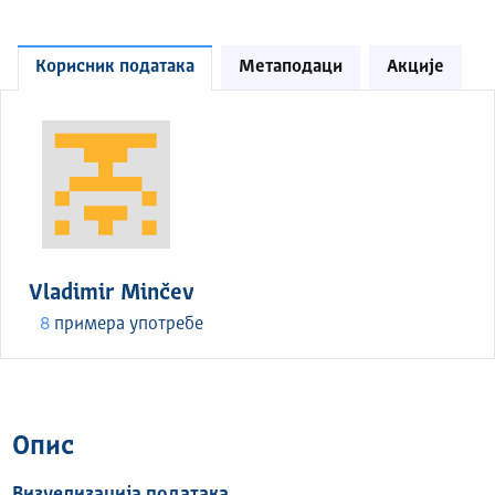
Корисник података
Метаподаци
Акције
Vladimir Minčev
8
примера употребе
Опис
Визуелизација података