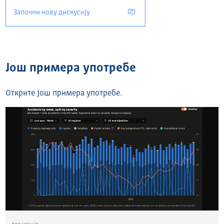
Започни нову дискусију
Још примера употребе
Открите још примера употребе.