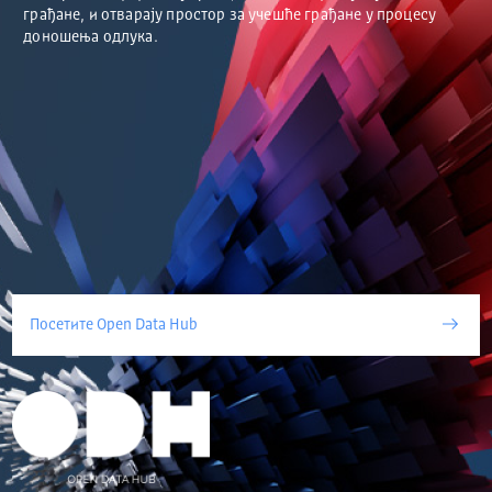
грађане, и отварају простор за учешће грађане у процесу
доношења одлука.
Посетите Open Data Hub