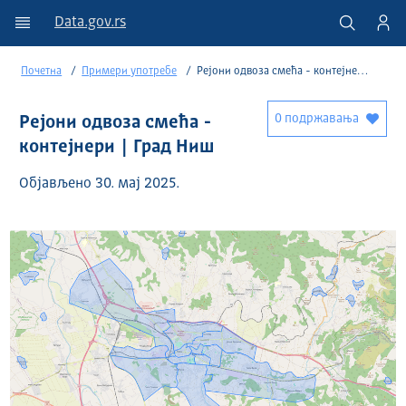
Data.gov.rs
Почетна
Примери употребе
Рејони одвоза смећа - контејнери | Град Ниш
0 подржавања
Рејони одвоза смећа -
контејнери | Град Ниш
Објављено 30. мај 2025.