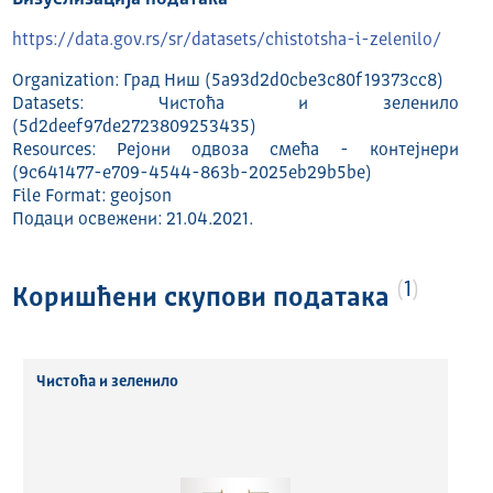
https://data.gov.rs/sr/datasets/chistotsha-i-zelenilo/
Organization: Град Ниш (5a93d2d0cbe3c80f19373cc8)
Datasets: Чистоћа и зеленило
(5d2deef97de2723809253435)
Resources: Рејони одвоза смећа - контејнери
(9c641477-e709-4544-863b-2025eb29b5be)
File Format: geojson
Подаци освежени: 21.04.2021.
1
Коришћени скупови података
Чистоћа и зеленило