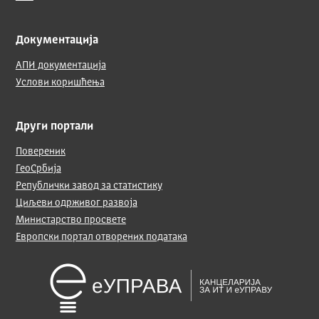
Документација
АПИ документација
Услови коришћења
Други портали
Повереник
ГеоСрбија
Републички завод за статистику
Циљеви одрживог развоја
Министарство просвете
Европски портал отворених података