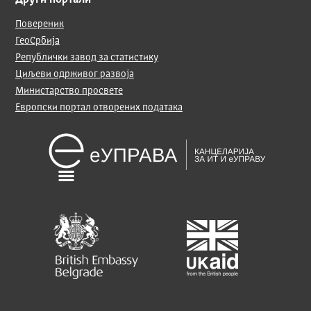
Други портали
Повереник
ГеоСрбија
Републички завод за статистику
Циљеви одрживог развоја
Министарство просвете
Европски портал отворених података