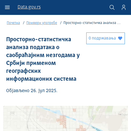
Data.gov.rs
Почетна
Примери употребе
Просторно-статистичка анализа података о саобраћајним незгодама у Србији применом географских информационих система
0 подржавања
Просторно-статистичка
анализа података о
саобраћајним незгодама у
Србији применом
географских
информационих система
Објављено 26. јул 2025.