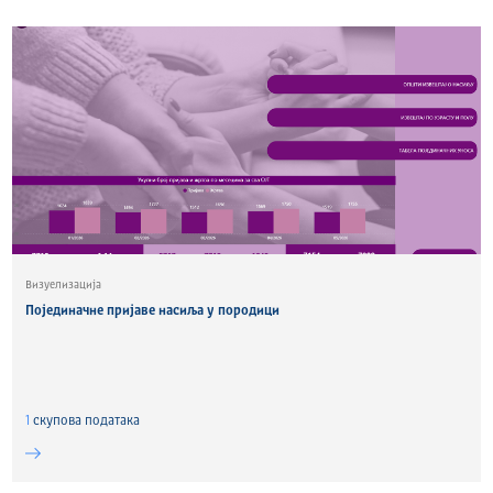
Визуелизација
Појединачне пријаве насиља у породици
1
скуповa података