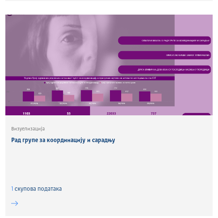
Визуелизација
Рад групе за координацију и сарадњу
1
скуповa података