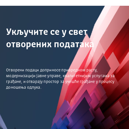
Укључите се у свет
отворених података
Отворени подаци доприносе привредном расту,
модернизацији јавне управе, квалитетнијим услугама за
грађане, и отварају простор за учешће грађане у процесу
доношења одлука.