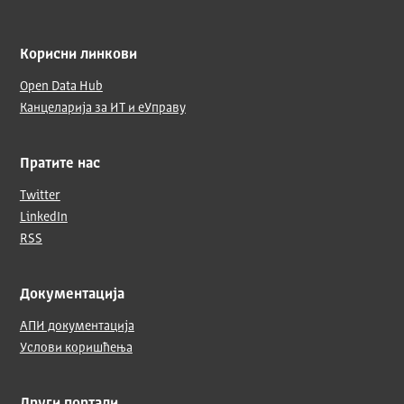
Корисни линкови
Open Data Hub
Канцеларија за ИТ и еУправу
Пратите нас
Twitter
LinkedIn
RSS
Документација
АПИ документација
Услови коришћења