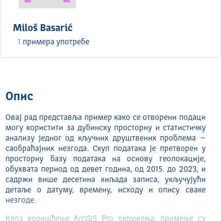
Miloš Basarić
1
примера употребе
Опис
Овај рад представља пример како се отворени подаци
могу користити за дубинску просторну и статистичку
анализу једног од кључних друштвених проблема –
саобраћајних незгода. Скуп података је претворен у
просторну базу података на основу геолокације,
обухвата период од девет година, од 2015. до 2023, и
садржи више десетина хиљада записа, укључујући
детаље о датуму, времену, исходу и опису сваке
незгоде.
Кроз коришћење ArcGIS Pro окружења, примење су