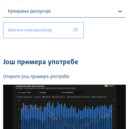
Започни нову дискусију
Још примера употребе
Открите још примера употребе.