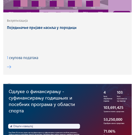
Визуелизација
Појединачне пријаве насиља у породици
1
скуповa података