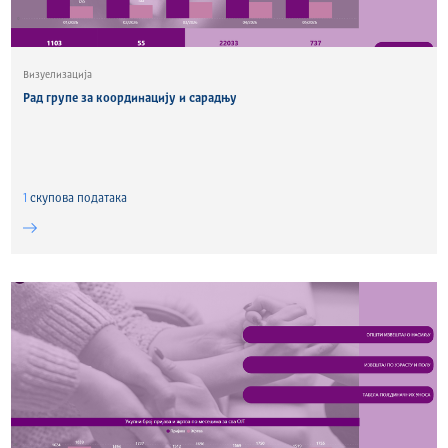
Визуелизација
Рад групе за координацију и сарадњу
1
скуповa података