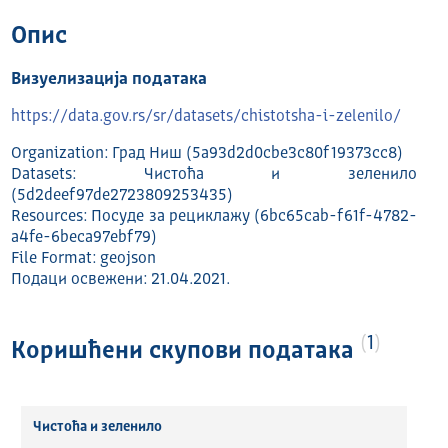
Опис
Визуелизација података
https://data.gov.rs/sr/datasets/chistotsha-i-zelenilo/
Organization: Град Ниш (5a93d2d0cbe3c80f19373cc8)
Datasets: Чистоћа и зеленило
(5d2deef97de2723809253435)
Resources: Посуде за рециклажу (6bc65cab-f61f-4782-
a4fe-6beca97ebf79)
File Format: geojson
Подаци освежени: 21.04.2021.
1
Коришћени скупови података
Чистоћа и зеленило