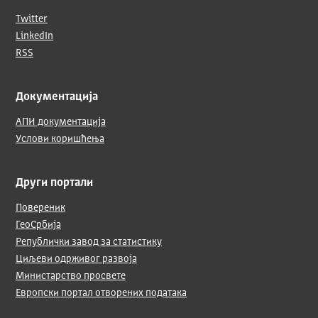
Twitter
LinkedIn
RSS
Документација
АПИ документација
Услови коришћења
Други портали
Повереник
ГеоСрбија
Републички завод за статистику
Циљеви одрживог развоја
Министарство просвете
Европски портал отворених података