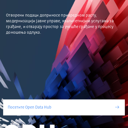
Отворени подаци доприносе привредном расту,
модернизацији јавне управе, квалитетнијим услугама за
грађане, и отварају простор за учешће грађане у процесу
доношења одлука.
Посетите Open Data Hub