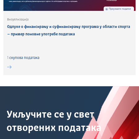
Визуелизација
Одлуке о финансирању и суфинансирању програма у области спорта
– пример поновне употребе података
1
скуповa података
Укључите се у свет
отворених података