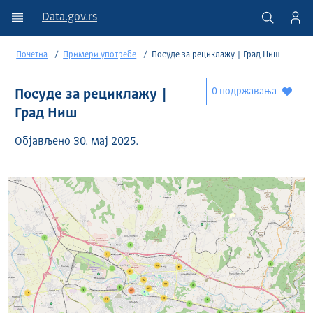
Data.gov.rs
Почетна
Примери употребе
Посуде за рециклажу | Град Ниш
0 подржавања
Посуде за рециклажу |
Град Ниш
Објављено 30. мај 2025.