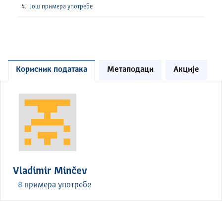
Још примера употребе
Корисник података
Метаподаци
Акције
Vladimir Minčev
8
примера употребе