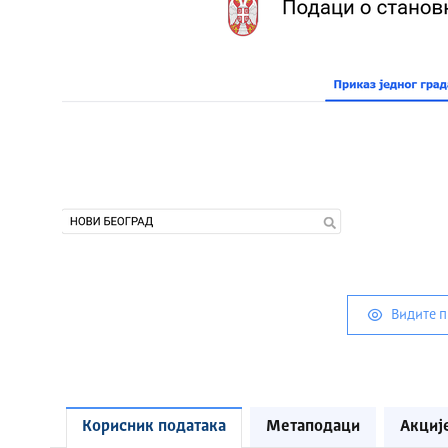
Видите 
Корисник података
Метаподаци
Акциј