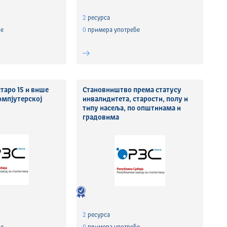
2
ресурса
е
0
примера употребе
таро 15 и више
Становништво према статусу
омпјутерској
инвалидитета, старости, полу и
типу насеља, по општинама и
градовима
2
ресурса