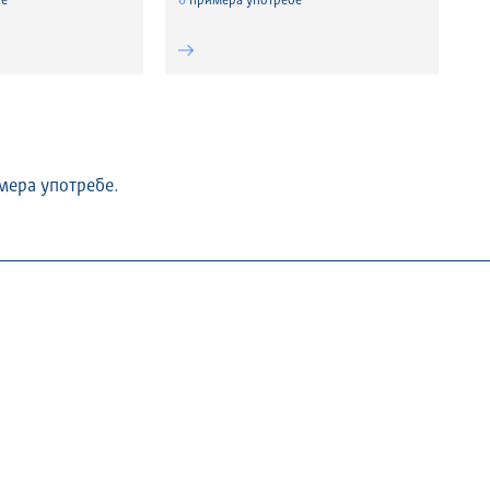
е
0
примера употребе
мера употребе.