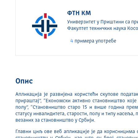
ФТН КМ
Универзитет у Приштини са п
Факултет техничких наука Кос
4
примера употребе
Опис
Апликација је развијена користећи скупове податак
прираштај”, “Економски активно становништво које
полу”, “Становништво старо 15 и више година пре
статусу инвалидитета, старости, полу и типу насеља,
везаних за становништво у Србији.
Главни циљ ове веб апликације је да корисницима 