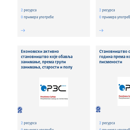
2
ресурса
2
ресурса
0
примера употребе
0
примера употреб
Економски активно
Становништво с
становништво које обавља
година према к
занимање, према групи
писмености
занимања, старости и полу
2
ресурса
2
ресурса