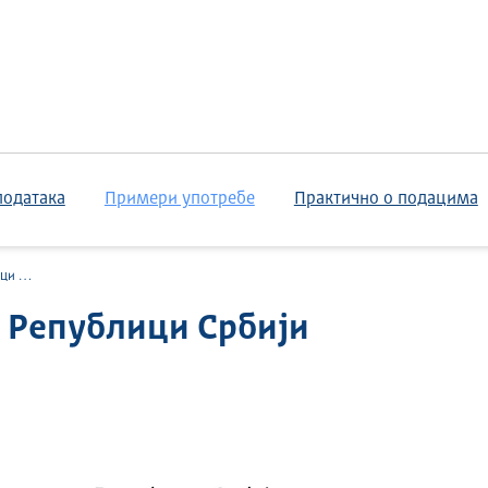
података
Примери употребе
Практично о подацима
бији
 Републици Србији