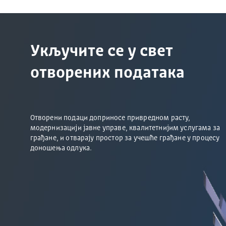
Укључите се у свет
отворених података
Отворени подаци доприносе привредном расту,
модернизацији јавне управе, квалитетнијим услугама за
грађане, и отварају простор за учешће грађане у процесу
доношења одлука.