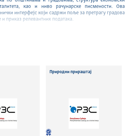
ика по општинама и градовима, структура економски
талитета, као и ниво рачунарске писмености. Ова
нички интерфејс који садржи поље за претрагу градова
 и приказ релевантних података.
а која представља централни елемент апликације, док
па и графикон динамички се прилагођавају изабраним
живање и анализу података. На тај начин, апликација
терактивног истраживања. Развој оваквих софтверских
нтним информацијама о становништву.
Природни прираштај