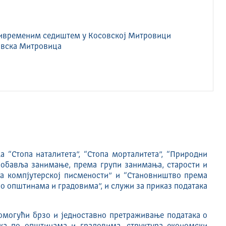
ривременим седиштем у Косовској Митровици
овска Митровица
а “Стопа наталитета”, “Стопа морталитета”, “Природни
 обавља занимање, према групи занимања, старости и
ма компјутерској писмености” и “Становништво према
 по општинама и градовима”, и служи за приказ података
омогући брзо и једноставно претраживање података о