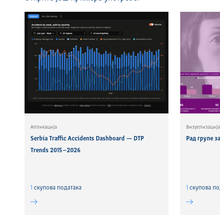
Апликација
Визуелизација
Serbia Traffic Accidents Dashboard — DTP
Рад групе з
Trends 2015–2026
1
скуповa података
1
скуповa по