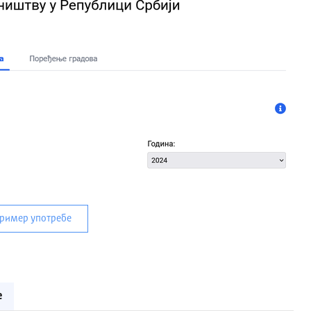
пример употребе
е