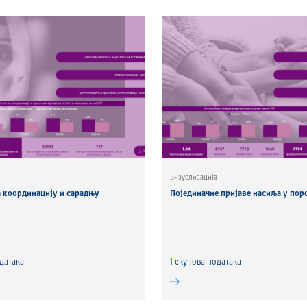
Визуелизација
а координацију и сарадњу
Појединачне пријаве насиља у пор
датака
1
скуповa података