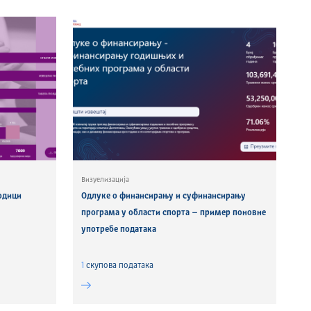
Визуелизација
одици
Одлуке о финансирању и суфинансирању
програма у области спорта – пример поновне
употребе података
1
скуповa података