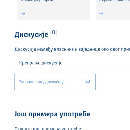
0
примера употребе
0
примера употреб
0
Дискусије
Дискусија између власника и заједнице око овог при
Започни нову дискусију
Још примера употребе
Открите још примера употребе.