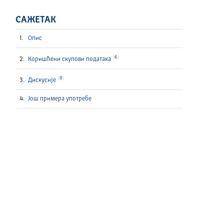
САЖЕТАК
Опис
6
Коришћени скупови података
0
Дискусије
Још примера употребе