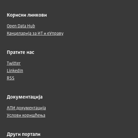
Корисни линкови
Open Data Hub
Канцеларија за ИТ и еУправу
Пратите нас
Twitter
LinkedIn
RSS
Документација
АПИ документација
Услови коришћења
Други портали