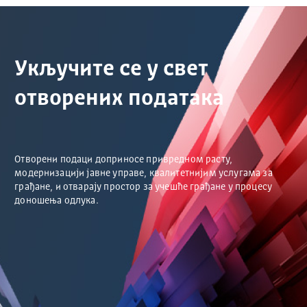
Укључите се у свет
отворених података
Отворени подаци доприносе привредном расту,
модернизацији јавне управе, квалитетнијим услугама за
грађане, и отварају простор за учешће грађане у процесу
доношења одлука.