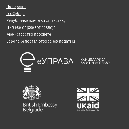
Повереник
ГеоСрбија
Републички завод за статистику
Циљеви одрживог развоја
Министарство просвете
Европски портал отворених података