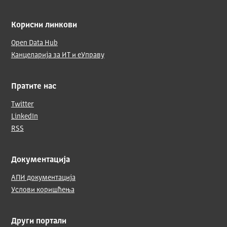
Корисни линкови
Open Data Hub
Канцеларија за ИТ и еУправу
Пратите нас
Twitter
LinkedIn
RSS
Документација
АПИ документација
Услови коришћења
Други портали