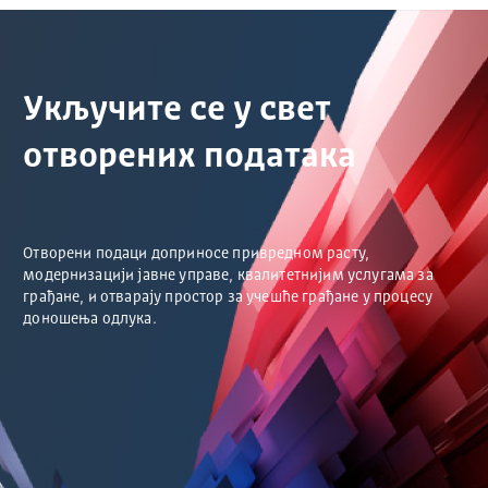
Укључите се у свет
отворених података
Отворени подаци доприносе привредном расту,
модернизацији јавне управе, квалитетнијим услугама за
грађане, и отварају простор за учешће грађане у процесу
доношења одлука.